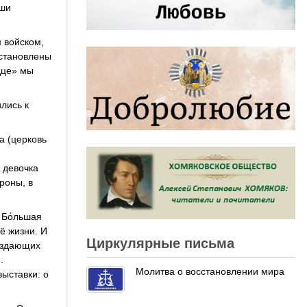
аши
 войском,
установлены
дце» мы
лись к
а (церковь
 девочка
роны, в
 Бо́льшая
ё жизни. И
Циркулярные письма
создающих
.
Молитва о восстановлении мира
ыставки: о