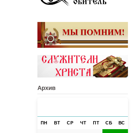
Архив
АВГУСТ 2026
«
»
ПН
ВТ
СР
ЧТ
ПТ
СБ
ВС