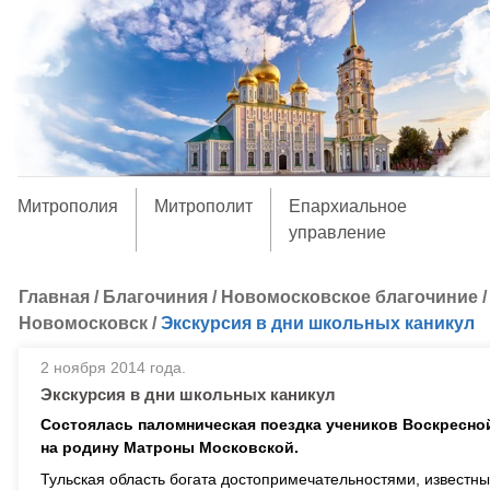
Митрополия
Митрополит
Епархиальное
управление
Главная
/
Благочиния
/
Новомосковское благочиние
Новомосковск
/
Экскурсия в дни школьных каникул
2 ноября 2014 года.
Экскурсия в дни школьных каникул
Состоялась паломническая поездка учеников Воскресно
на родину Матроны Московской.
Тульская область богата достопримечательностями, известн