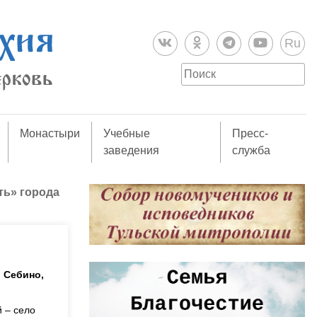
Ru
Монастыри
Учебные
Пресс-
заведения
служба
ть» города
о Себино,
 – село