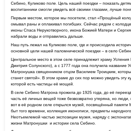
Себино, Куликово поле. Цель нашей поездки – показать детя
воспитанники смогли увидеть всё своими глазами, лучше поня
Первым местом, которое мы посетили, стал «Прощёный колод
омывал раны и оплакивал погибших. Сейчас рядом с колодце
иконы Спаса Нерукотворного, икона Божией Матери и Серги
набрали воды и отправились дальше.
Наш путь лежал на Куликово поле, где и происходила истори
основной цели нашей паломнической поездки – в село Себин
Центральное место в этом селе принадлежит храму Успения 
Дмитрия Солунского), а с 1777 года она получила название 
Матронушка священником отцом Василием Троицким, который
станет святой». В этом храме до сих пор можно увидеть эту 
которой есть частицы её мощей.
В селе Себино Матрона прожила до 1925 года, до её переезда
часть её личных вещей тоже безвозвратно утеряна, но люди,
вот в её родном селе открылся музей, посвящённый памяти 
быт того времени, коллекция иконописи, предметы народного 
Неотъемлемой частью экспозиции музея, наряду с экспонатам
жизни Матронушки и истории села Себино.