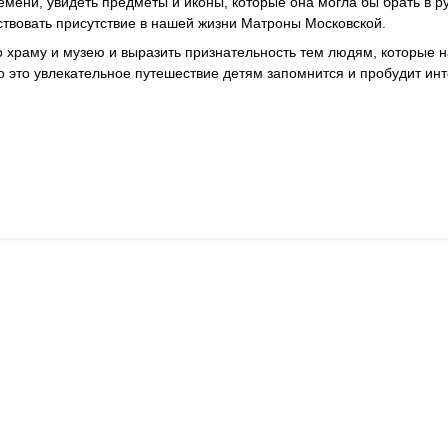
времени, увидеть предметы и иконы, которые она могла бы брать в ру
вствовать присутствие в нашей жизни Матроны Московской.
о храму и музею и выразить признательность тем людям, которые 
о это увлекательное путешествие детям запомнится и пробудит инт