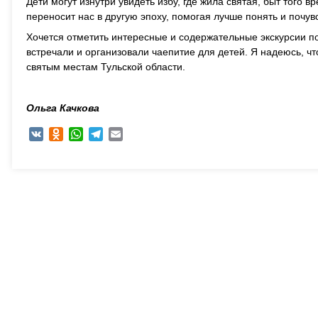
Дети могут изнутри увидеть избу, где жила святая, быт того 
переносит нас в другую эпоху, помогая лучше понять и почу
Хочется отметить интересные и содержательные экскурсии п
встречали и организовали чаепитие для детей. Я надеюсь, чт
святым местам Тульской области.
Ольга Качкова
VK
Odnoklassniki
WhatsApp
Telegram
Email