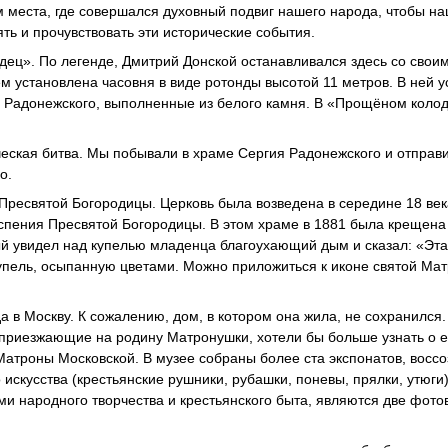
м места, где совершался духовный подвиг нашего народа, чтобы н
ть и прочувствовать эти исторические события.
ец». По легенде, Дмитрий Донской останавливался здесь со своим
м установлена часовня в виде ротонды высотой 11 метров. В ней 
я Радонежского, выполненные из белого камня. В «Прощёном коло
ческая битва. Мы побывали в храме Сергия Радонежского и отправи
о.
Пресвятой Богородицы. Церковь была возведена в середине 18 век
Успения Пресвятой Богородицы. В этом храме в 1881 была крещена
 увидел над купелью младенца благоухающий дым и сказал: «Эта
купель, осыпанную цветами. Можно приложиться к иконе святой Мат
 в Москву. К сожалению, дом, в котором она жила, не сохранился.
 приезжающие на родину Матронушки, хотели бы больше узнать о е
Матроны Московской. В музее собраны более ста экспонатов, вос
искусства (крестьянские рушники, рубашки, поневы, прялки, утюги)
и народного творчества и крестьянского быта, являются две фотов