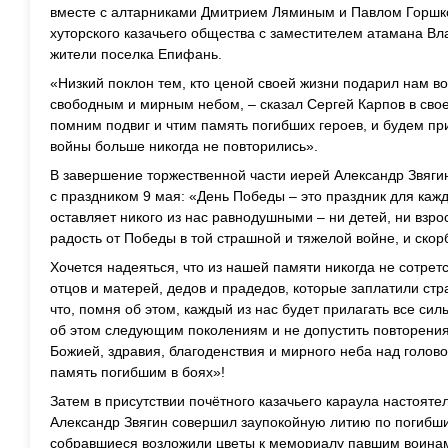
вместе с алтарниками Дмитрием Ляминым и Павлом Горшк
хуторского казачьего общества с заместителем атамана В
жители поселка Епифань.
«Низкий поклон тем, кто ценой своей жизни подарил нам в
свободным и мирным небом, – сказал Сергей Карпов в сво
помним подвиг и чтим память погибших героев, и будем при
войны больше никогда не повторились».
В завершение торжественной части иерей Александр Звяги
с праздником 9 мая: «День Победы – это праздник для кажд
оставляет никого из нас равнодушными – ни детей, ни взро
радость от Победы в той страшной и тяжелой войне, и скор
Хочется надеяться, что из нашей памяти никогда не сотрет
отцов и матерей, дедов и прадедов, которые заплатили ст
что, помня об этом, каждый из нас будет прилагать все сил
об этом следующим поколениям и не допустить повторен
Божией, здравия, благоденствия и мирного неба над голов
память погибшим в боях»!
Затем в присутствии почётного казачьего караула настояте
Александр Звягин совершил заупокойную литию по погибш
собравшиеся возложили цветы к мемориалу павшим воина