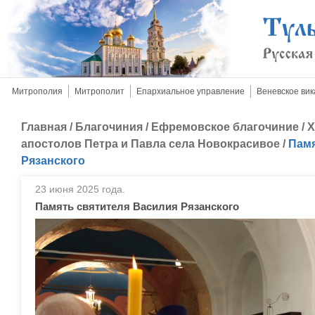
Митрополия
Митрополит
Епархиальное управление
Веневское вик
Главная
/
Благочиния
/
Ефремовское благочиние
/
Х
апостолов Петра и Павла села Новокрасивое
/
Памя
Рязанского
23 июня 2025 года.
Память святителя Василия Рязанского