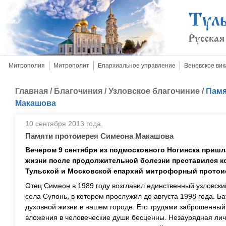
Митрополия
Митрополит
Епархиальное управление
Веневское вик
Главная
/
Благочиния
/
Узловское благочиние
/
Памя
Макашова
10 сентября 2013 года.
Памяти протоиерея Симеона Макашова
Вечером 9 сентября из подмосковного Ногинска пришла
жизни после продолжительной болезни преставился к
Тульской и Московской епархий митрофорный прото
Отец Симеон в 1989 году возглавил единственный узловски
села Супонь, в котором прослужил до августа 1998 года. Б
духовной жизни в нашем городе. Его трудами заброшенный
вложения в человеческие души бесценны. Незаурядная лич