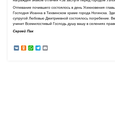
награжден знаком отличия «За заслуги перед городом Узло
Отпевание почившего состоялось в день Усекновения главы
Господня Иоанна в Тихвинском храме города Ногинска. Зде
супругой Любовью Дмитриевной состоялось погребение. Ве
учинит Всемилостивый Господь душу вашу в селениях прав
Сергей Пак
VK
Odnoklassniki
WhatsApp
Telegram
Email