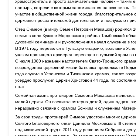
храмостроитель и просто замечательный человек – таким е
пастырь, встречи с которым запоминаются на всю жизнь. 
участие в общественной жизни города, благотворительное с
церковно-просветительской деятельности и послужило при
Отец Симеон (в миру Семен Петрович Макашов) родился 10
семье в селе Кужное Мордовского района Тамбовской обла
духовной семинарии и рукоположения начал служение в го
В 1971 году перевелся в Тульскую епархию, возглавив Усп
указом правящего архиерея переведен в тульский храм во
С июля 1989 назначен настоятелем Свято-Троицкого храма 
возрождению церковной жизни батюшка продолжил в Подмос
года служил в Успенском и Тихвинском храмах, так же воз
усердно прослужил Церкви Христовой 44 года, по состоян
штат.
Семейная жизнь протоиерея Симеона Макашова являлась
малой церкви. Он воспитал пятерых детей, одиннадцать вну
неразрывно связана с храмом Божиим и служением Матери
За свои труды протоиерей Симеон удостоен многих церков
Святого Благоверного князя Даниила Московского III степен
подвижнический труд в 2011 году решением Собрания депу