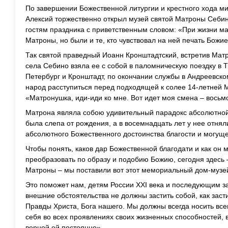
По завершении Божественной литургии и крестного хода м
Алексий торжественно открыл музей святой Матроны Себин
гостям праздника с приветственным словом: «При жизни м
Матроны, но были и те, кто чувствовал на ней печать Божие
Так святой праведный Иоанн Кронштадтский, встретив Матр
села Себино взяла ее с собой в паломническую поездку в Т
Петербург и Кронштадт, по окончании службы в Андреевск
народ расступиться перед подходящей к солее 14-летней 
«Матронушка, иди-иди ко мне. Вот идет моя смена – восьм
Матрона являла собою удивительный парадокс абсолютной 
была слепа от рождения, а в восемнадцать лет у нее отняли
абсолютного Божественного достоинства благости и могуще
Чтобы понять, каков дар Божественной благодати и как он 
преобразовать по образу и подобию Божию, сегодня здесь
Матроны – мы поставили вот этот мемориальный дом-музе
Это поможет нам, детям России XXI века и последующим за
внешние обстоятельства не должны застить собой, как заст
Правды Христа, Бога нашего. Мы должны всегда носить всег
себя во всех проявлениях своих жизненных способностей,
верной ей постоянно».