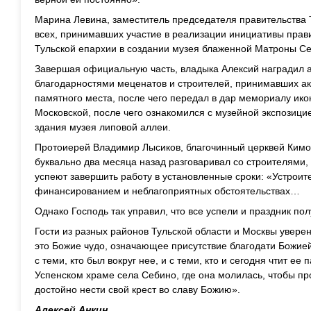
Марина Левина, заместитель председателя правительства 
всех, принимавших участие в реализации инициативы прави
Тульской епархии в создании музея блаженной Матроны Се
Завершая официальную часть, владыка Алексий наградил 
благодарностями меценатов и строителей, принимавших ак
памятного места, после чего передал в дар мемориалу ик
Московской, после чего ознакомился с музейной экспозицие
здания музея липовой аллеи.
Протоиерей Владимир Лысиков, благочинный церквей Кимов
буквально два месяца назад разговаривал со строителями,
успеют завершить работу в установленные сроки: «Устроит
финансированием и неблагоприятных обстоятельствах…
Однако Господь так управил, что все успели и праздник по
Гости из разных районов Тульской области и Москвы увере
это Божие чудо, означающее присутствие благодати Божие
с теми, кто был вокруг нее, и с теми, кто и сегодня чтит ее 
Успенском храме села Себино, где она молилась, чтобы пр
достойно нести свой крест во славу Божию».
Алексей Анкин,