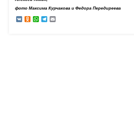
фото Максима Курчакова и Федора Передиреева
VK
Odnoklassniki
WhatsApp
Telegram
Email