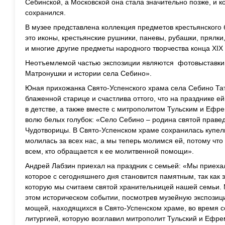
Себинской, а Московской она стала значительно позже, и к
сохранился.
В музее представлена коллекция предметов крестьянского 
это иконы, крестьянские рушники, паневы, рубашки, прялки
и многие другие предметы народного творчества конца XIX 
Неотъемлемой частью экспозиции являются фотовыставки
Матронушки и истории села Себино».
Юная прихожанка Свято-Успенского храма села Себино Та
блаженной старице и счастлива оттого, что на празднике 
в детстве, а также вместе с митрополитом Тульским и Ефр
волю белых голубок: «Село Себино – родина святой праве
Чудотворицы. В Свято-Успенском храме сохранилась купель,
молилась за всех нас, а мы теперь молимся ей, потому что
всем, кто обращается к ее молитвенной помощи».
Андрей Лабзин приехал на праздник с семьей: «Мы приеха
которое с сегодняшнего дня становится памятным, так как 
которую мы считаем святой хранительницей нашей семьи. 
этом историческом событии, посмотрев музейную экспозиц
мощей, находящихся в Свято-Успенском храме, во время 
литургией, которую возглавил митрополит Тульский и Ефре