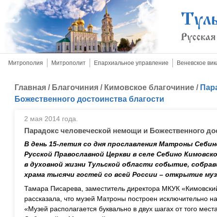
Митрополия
Митрополит
Епархиальное управление
Веневское вик
Главная
/
Благочиния
/
Кимовское благочиние
/
Пар
Божественного достоинства благости
2 мая 2014 года.
Парадокс человеческой немощи и Божественного до
В день 15-летия со дня прославления Матроны Себин
Русской Православной Церкви в селе Себино Кимовск
в духовной жизни Тульской области событие, собрав
храма тысячи гостей со всей России – открытие му
Тамара Писарева, заместитель директора МКУК «Кимовский
рассказала, что музей Матроны построен исключительно на
«Музей располагается буквально в двух шагах от того мес