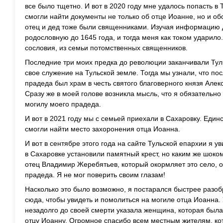
все было тщетно. И вот в 2020 году мне удалось попасть в 
смогли найти документы не только об отце Иоанне, но и обо
отец и дед тоже были священниками. Изучая информацию 
родословную до 1645 года, и тогда меня как током ударило.
сословия, из семьи потомственных священников.
Последние три моих предка до революции заканчивали Ту
свое служение на Тульской земле. Тогда мы узнали, что п
прадеда был храм в честь святого благоверного князя Алек
Сразу же в моей голове возникла мысль, что я обязательно
могилу моего прадеда.
И вот в 2021 году мы с семьей приехали в Сахаровку. Единс
смогли найти место захоронения отца Иоанна.
И вот в сентябре этого года на сайте Тульской епархии я ув
в Сахаровке установили памятный крест, но каким же шоком
отец Владимир Жеребятьев, который окормляет это село, 
прадеда. Я не мог поверить своим глазам!
Насколько это было возможно, я постарался быстрее разоб
сюда, чтобы увидеть и помолиться на могиле отца Иоанна. 
незадолго до своей смерти указала женщина, которая был
отцу Иоанну. Огромное спасибо всем местным жителям, ко