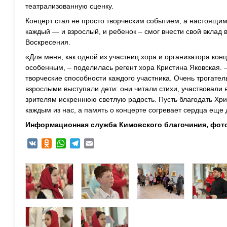
театрализованную сценку.
Концерт стал не просто творческим событием, а настоящи
каждый — и взрослый, и реб
е
нок
–
смог внести свой вклад 
Воскресения.
«Для меня, как одной из участниц хора и организатора кон
особенным, – поделилась
регент хора
Кристина Яковская.
творческие способности каждого участника
. Очень трогател
взрослыми выступали дети: они читали стихи, участвовали 
зрителям искреннюю светлую радость.
Пусть благодать Хр
каждым из нас, а память о концерте согревает сердца ещ
е
Информационная служба Кимовского благочиния, фот
VK
Odnoklassniki
WhatsApp
Telegram
Email