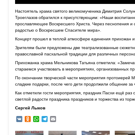
Настоятель храма святого великомученика Димитрия Солу
Троеглазов обратился к присутствующим: «Н
аши воспитанн
прославляющее Воскресшего Христа. Через песнопения и с
радостью о Воскресшем Спасителе мира».
Концерт прошел в теплой атмосфере единения прихожан и
Зрителям были предложены две театрализованные сюжетн
православной пасхальной традиции для различных персон
Прихожанка храма Мельникова Татьяна отметила: «Замеча
стараемся участвовать в мероприятиях, организованных п
По окончании творческой части мероприятия протоиерей М
сладкие подарки, после чего дети продолжили общение за 
Как отметили гости мероприятия, праздник Пасхи ещё раз 
светлой радости праздника праздников и торжества из торж
Сергей Лыков
VK
Odnoklassniki
WhatsApp
Telegram
Email