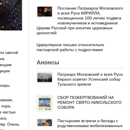
Послание Патриарха Московского
и всея Руси КИРИЛЛА,
посвященное 100-летию подвига
новомучеников и исповедников
Церкви Русской при изъятии церковных
ценностей
Циркулярное письмо относительно
пастырской работы с подростками
ти святой
 на
Анонсы
няющим
диции
Патриарх Московский и всея Руси
Кирилл освятит Успенский собор
Тульского кремля
 хоры
СБОР ПОЖЕРТВОВАНИЙ НА
язании,
РЕМОНТ СВЯТО-НИКОЛЬСКОГО
 хора,
СОБОРА
в частью
лась
Пастырские встречи и беседы с
тву. Очень
родственниками мобилизованных