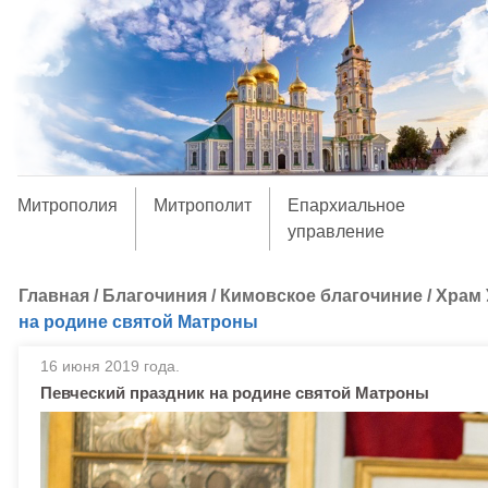
Митрополия
Митрополит
Епархиальное
управление
Главная
/
Благочиния
/
Кимовское благочиние
/
Храм 
на родине святой Матроны
16 июня 2019 года.
Певческий праздник на родине святой Матроны