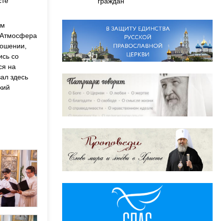
сте
граждан
ем
. Атмосфера
ношении,
ись со
ся на
ал здесь
кий