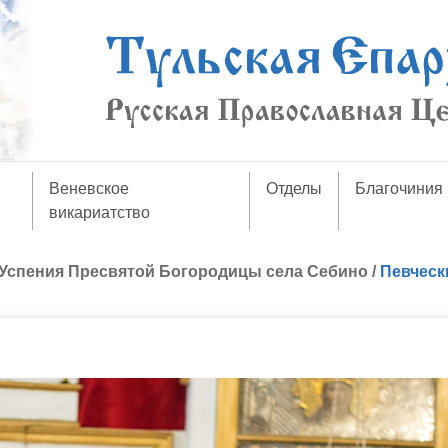
Веневское
Отделы
Благочиния
викариатство
Успения Пресвятой Богородицы села Себино
/
Певческ