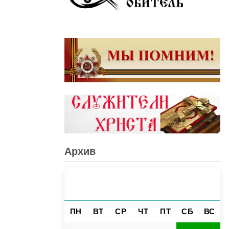
Архив
АВГУСТ 2026
«
»
ПН
ВТ
СР
ЧТ
ПТ
СБ
ВС