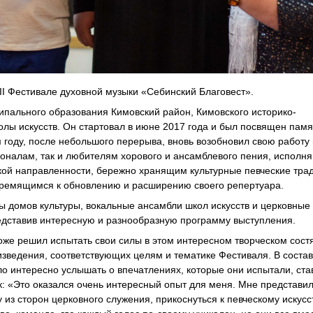
II Фестивале духовной музыки «Себинский Благовест».
пального образования Кимовский район, Кимовского историко-
олы искусств. Он стартовал в июне 2017 года и был посвящен памя
 году, после небольшого перерыва, вновь возобновил свою работу
ионалам, так и любителям хорового и ансамблевого пения, испол
кой направленности, бережно хранящим культурные певческие тра
стремящимся к обновлению и расширению своего репертуара.
ы домов культуры, вокальные ансамбли школ искусств и церковные
редставив интересную и разнообразную программу выступления.
оже решил испытать свои силы в этом интересном творческом сост
зведения, соответствующих целям и тематике Фестиваля. В состав
ло интересно услышать о впечатлениях, которые они испытали, ста
к: «Это оказался очень интересный опыт для меня. Мне представи
 из сторон церковного служения, прикоснуться к певческому искусс