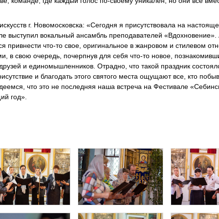
е, команде, где каждый голос по-своему уникален, но они все вме
скусств г. Новомосковска: «Сегодня я присутствовала на настоящ
вале выступил вокальный ансамбль преподавателей «Вдохновение»
ся привнести что-то свое, оригинальное в жанровом и стилевом от
, в свою очередь, почерпнув для себя что-то новое, познакомивш
 друзей и единомышленников. Отрадно, что такой праздник состоял
сутствие и благодать этого святого места ощущают все, кто побыв
адеемся, что это не последняя наша встреча на Фестивале «Себинс
ий год».