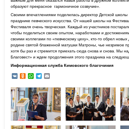
важным для меня оказался навык работы в дружном коллектив
образуют прекрасное гармоничное созвучие».
Своими впечатлениями поделилась директор Детской школы и
празднике певческого искусства. От нашей школы на Фести
Фестиваля очень творческая. Каждый из участников постарал
чтобы поделиться своим опытом, наработками и достижениями
своими коллегами по «певческому цеху», кто-то обрел новых
родине святой блаженной матушки Матроны, чье незримое при
хотя бы раз и стремится приехать сюда снова и снова. Мы н
Благовест» и ждем продолжения этого праздника на следующ
Информационная служба Кимовского благочиния
VK
Odnoklassniki
WhatsApp
Telegram
Email