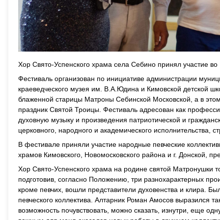
Хор Свято-Успенского храма села Себино принял участие во 
Фестиваль организован по инициативе администрации муници
краеведческого музея им. В.А.Юдина и Кимовской детской шк
блаженной старицы Матроны Себинской Московской, а в этом
праздник Святой Троицы. Фестиваль адресован как професс
духовную музыку и произведения патриотической и гражданс
церковного, народного и академического исполнительства, 
В фестивале приняли участие народные певческие коллектив
храмов Кимовского, Новомосковского района и г. Донской, п
Хор Свято-Успенского храма на родине святой Матронушки т
подготовив, согласно Положению, три разнохарактерных прои
кроме певчих, вошли представители духовенства и клира. Бы
певческого коллектива. Алтарник Роман Амосов выразился та
возможность почувствовать, можно сказать, изнутри, еще одну