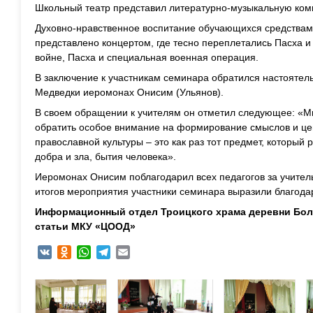
Школьный театр представил литературно-музыкальную ком
Духовно-нравственное воспитание обучающихся средствам
представлено концертом, где тесно переплетались Пасха 
войне, Пасха и специальная военная операция.
В заключение к участникам семинара обратился настоятел
Медведки иеромонах Онисим (Ульянов).
В своем обращении к учителям он отметил следующее: «Мы
обратить особое внимание на формирование смыслов и це
православной культуры – это как раз тот предмет, который
добра и зла, бытия человека».
Иеромонах Онисим поблагодарил всех педагогов за учител
итогов мероприятия участники семинара выразили благода
Информационный отдел Троицкого храма деревни Бо
статьи МКУ «ЦООД»
VK
Odnoklassniki
WhatsApp
Telegram
Email