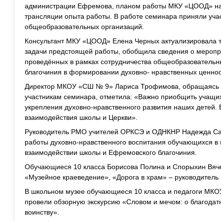
администрации Ефремова, планом работы МКУ «ЦООД» на 
трансляции опыта работы. В работе семинара приняли учас
общеобразовательных организаций.
Консультант МКУ «ЦООД» Елена Черных актуализировала т
задачи предстоящей работы, обобщила сведения о меропри
проведённых в рамках сотрудничества общеобразовательн
благочиния в формировании духовно- нравственных ценно
Директор МКОУ «СШ № 9» Лариса Трофимова, обращаясь с
участникам семинара, отметила: «Важно приобщить учащи
укрепления духовно-нравственного развития наших детей. 
взаимодействия школы и Церкви».
Руководитель РМО учителей ОРКСЭ и ОДНКНР Надежда Сам
работы духовно-нравственного воспитания обучающихся в 
взаимодействии школы и Ефремовского благочиния.
Обучающиеся 10 класса Борисова Полина и Спорыхин Вяче
«Музейное краеведение», «Дорога в храм» – руководитель
В школьном музее обучающиеся 10 класса и педагоги МК
провели обзорную экскурсию «Словом и мечом: о благода
воинству».