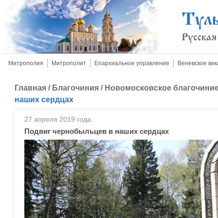
Митрополия
Митрополит
Епархиальное управление
Веневское вик
Главная
/
Благочиния
/
Новомосковское благочини
наших сердцах
27 апреля 2019 года.
Подвиг чернобыльцев в наших сердцах