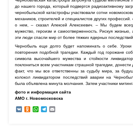
Чернобыльская катастрофа затронула судьбы миллионов 
до нашего города, который подвергся радиоактивному заг
чернобыльс­кой катастрофы участвовали сотни новомосковц
механиков, строителей и специалистов других профес­сий.
о нем, – сказал Алексей Алексеевич. – Мы будем всег
мужество, героизм и самоотверженность. Рискуя жиз­нью,
эти люди спасли мир от более тяжких ядерных послед­ствий
Чернобыль еще долго будет напоминать о себе. Уроки 
повторения подобной трагедии. Каждый год горожане соб
символа высочайшего мужества и стойкости ликвидато
поклониться всем участникам страшной трагедии, донести 
факт, что мы все ответственны за судьбу мира, за буд
колокол ликвидатором последствий аварии на Чернобы
была объявлена минута молчания. Затем участники митинг
фото и информация сайта
АМО г. Новомосковска
VK
Odnoklassniki
WhatsApp
Telegram
Email