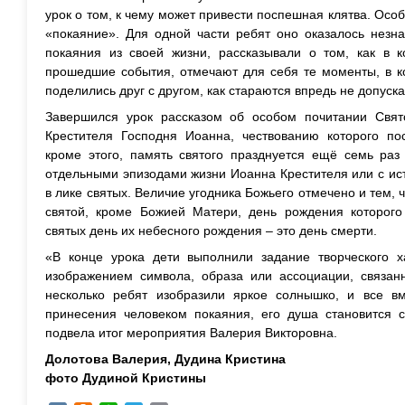
урок о том, к чему может привести поспешная клятва. Ос
«покаяние». Для одной части ребят оно оказалось незн
покаяния из своей жизни, рассказывали о том, как в 
прошедшие события, отмечают для себя те моменты, в к
поделились друг с другом, как стараются впредь не допуска
Завершился урок рассказом об особом почитании Свят
Крестителя Господня Иоанна, чествованию которого по
кроме этого, память святого празднуется ещё семь раз
отдельными эпизодами жизни Иоанна Крестителя или с ис
в лике святых. Величие угодника Божьего отмечено и тем,
святой, кроме Божией Матери, день рождения которого 
святых день их небесного рождения – это день смерти.
«В конце урока дети выполнили задание творческого 
изображением символа, образа или ассоциации, связан
несколько ребят изобразили яркое солнышко, и все в
принесения человеком покаяния, его душа становится с
подвела итог мероприятия Валерия Викторовна.
Долотова Валерия, Дудина Кристина
фото Дудиной Кристины