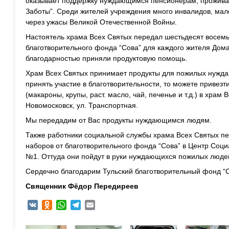
оказывает поддержку нуждающимся пенсионерам, прожив
Заботы”. Среди жителей учреждения много инвалидов, ма
через ужасы Великой Отечественной Войны.
Настоятель храма Всех Святых передал шестьдесят восемь
благотворительного фонда “Сова” для каждого жителя Дома
благодарностью приняли продуктовую помощь.
Храм Всех Святых принимает продукты для пожилых нужда
принять участие в благотворительности, то можете привез
(макароны, крупы, раст. масло, чай, печенье и т.д.) в храм В
Новомосковск, ул. Транспортная.
Мы передадим от Вас продукты нуждающимся людям.
Также работники социальной службы храма Всех Святых пе
наборов от благотворительного фонда “Сова” в Центр Соц
№1. Оттуда они пойдут в руки нуждающихся пожилых люде
Сердечно благодарим Тульский благотворительный фонд “
Священник Фёдор Передиреев
VK
Odnoklassniki
WhatsApp
Telegram
Email