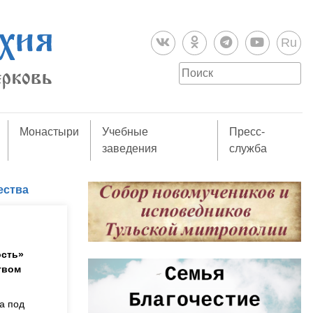
Ru
Монастыри
Учебные
Пресс-
заведения
служба
ества
ость»
твом
а под