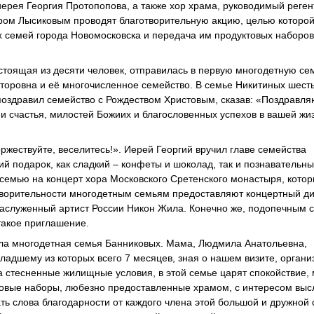
ерея Георгия Протопопова, а также хор храма, руководимый реге
ром Лысиковым проводят благотворительную акцию, целью которой
 семей города Новомосковска и передача им продуктовых наборов
остоящая из десяти человек, отправилась в первую многодетную с
кторовна и её многочисленное семейство. В семье Никитиных шест
оздравил семейство с Рождеством Христовым, сказав: «Поздравля
 счастья, милостей Божиих и благословенных успехов в вашей жиз
ржествуйте, веселитесь!». Иерей Георгий вручил главе семейства
й подарок, как сладкий – конфеты и шоколад, так и познавательный
семью на концерт хора Московского Сретенского монастыря, кото
отворительности многодетным семьям предоставляют концертный д
Заслуженный артист России Никон Жила. Конечно же, подопечным 
такое приглашение.
ла многодетная семья Банниковых. Мама, Людмила Анатольевна,
адшему из которых всего 7 месяцев, зная о нашем визите, органи
а стесненные жилищные условия, в этой семье царят спокойствие, 
ктовые наборы, любезно предоставленные храмом, с интересом вы
ь слова благодарности от каждого члена этой большой и дружной 