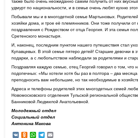
также было очень неожиданно самим получить от них вкусный
удмурт по национальности, и в семье очень любят кухню этог
Побывали мы и в многодетной семье Мартыновых. Родителей 
хозяйки дома, и трое её племянников. Они тоже получили о
поздравления с Рождеством от отца Георгия. И эта семья по
Сретенского монастыря.
И, наконец, последним пунктом нашего путешествия стал ухо
Купавцевых. В этой семье пятеро детей! Старшие девочки в 
подарки, а с любопытством наблюдали за родителями и старш
Поздравляя каждую семью, отец Георгий говорил о том, что н
подопечных: «Мы хотели хотя бы раз в полтора – два месяца 
преподносить вам небольшие, но так необходимые в хозяйст
Адреса и телефоны родителей этих многодетных семей люб
Новомосковского отделения Тульской региональной обществ
Банниковой Людмилой Анатольевной.
Молодежный отдел
Социальный отдел
Антонина Макова
VK
Odnoklassniki
WhatsApp
Telegram
Email