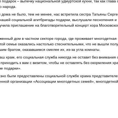
 подарок – выпечку национальной удмуртской кухни, так как глава
о народа.
дома не было, тем не менее, нас встретила сестра Татьяны Серге
т нашей социальной агитбригады подарки, выслушали песнопения и
лучила приглашение на благотворительный концерт хора Московско
женный дом в частном секторе города, где проживает многодетная
этой семье оказались настолько стеснительными, что не вышли пол
им братом, оказавшимся смелее их, из-за угла комнаты.
аш храм, его социальная служба никогда не оставит без внимания 
приходить к вам с визитом, чтобы не оставлять без окормления хр
ве подарки».
езно были предоставлены социальной службе храма представител
енной организации «Ассоциации многодетных семей», многодетно