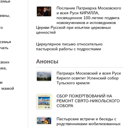
 семьи
Послание Патриарха Московского
и всея Руси КИРИЛЛА,
евны,
посвященное 100-летию подвига
новомучеников и исповедников
Церкви Русской при изъятии церковных
го
ценностей
 семья
Циркулярное письмо относительно
учать
пастырской работы с подростками
Анонсы
своих
ама,
Патриарх Московский и всея Руси
Кирилл освятит Успенский собор
ем
Тульского кремля
й мамой
СБОР ПОЖЕРТВОВАНИЙ НА
РЕМОНТ СВЯТО-НИКОЛЬСКОГО
СОБОРА
Пастырские встречи и беседы с
родственниками мобилизованных