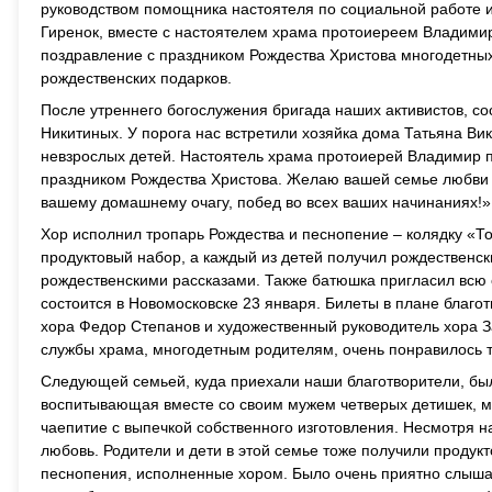
руководством помощника настоятеля по социальной работе и
Гиренок, вместе с настоятелем храма протоиереем Владими
поздравление с праздником Рождества Христова многодетных
рождественских подарков.
После утреннего богослужения бригада наших активистов, с
Никитиных. У порога нас встретили хозяйка дома Татьяна Ви
невзрослых детей. Настоятель храма протоиерей Владимир п
праздником Рождества Христова. Желаю вашей семье любви и
вашему домашнему очагу, побед во всех ваших начинаниях!»
Хор исполнил тропарь Рождества и песнопение – колядку «То
продуктовый набор, а каждый из детей получил рождественски
рождественскими рассказами. Также батюшка пригласил всю 
состоится в Новомосковске 23 января. Билеты в плане благ
хора Федор Степанов и художественный руководитель хора 
службы храма, многодетным родителям, очень понравилось 
Следующей семьей, куда приехали наши благотворители, бы
воспитывающая вместе со своим мужем четверых детишек, мл
чаепитие с выпечкой собственного изготовления. Несмотря н
любовь. Родители и дети в этой семье тоже получили проду
песнопения, исполненные хором. Было очень приятно слышат