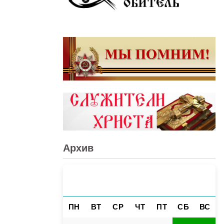
Архив
АВГУСТ 2026
«
»
ПН
ВТ
СР
ЧТ
ПТ
СБ
ВС