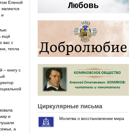
нтом Еленой
 является
 и
емью
ь ещё
ю вас с
ни, тепла
 – книгу с
рый
иректор
социальной
Циркулярные письма
зовала
мир и
Молитва о восстановлении мира
слушали
семьи, а