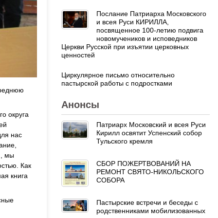
Послание Патриарха Московского
и всея Руси КИРИЛЛА,
посвященное 100-летию подвига
новомучеников и исповедников
Церкви Русской при изъятии церковных
ценностей
Циркулярное письмо относительно
пастырской работы с подростками
среднюю
Анонсы
о округа
Патриарх Московский и всея Руси
ей
Кирилл освятит Успенский собор
для нас
Тульского кремля
ание,
ю, мы
СБОР ПОЖЕРТВОВАНИЙ НА
стью. Как
РЕМОНТ СВЯТО-НИКОЛЬСКОГО
ая книга
СОБОРА
сные
Пастырские встречи и беседы с
родственниками мобилизованных