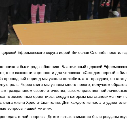
й церквей Ефремовского округа иерей Вячеслав Слепнёв посетил 
щенника и были рады общению. Благочинный церквей Ефремовског
ге, о ее важности и ценности для человека: «Сегодня первый юбил
 За прошедший период мы успели полюбить этот праздник, он стал 
ажную роль. Через книги мы узнаем много нового, получаем образов
йным гражданином своего отечества, высоконравственной личность
 все те жизненные ориентиры, следуя которым мы становимся лично
книга жизни Христа-Евангелие. Для каждого из нас эта удивительн
жные вопросы нашей жизни».
преподавателей вопросы. Детям в знак внимания были розданы вку