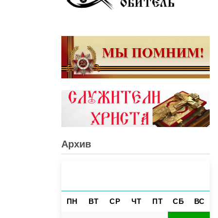
Архив
АВГУСТ 2026
«
»
ПН
ВТ
СР
ЧТ
ПТ
СБ
ВС