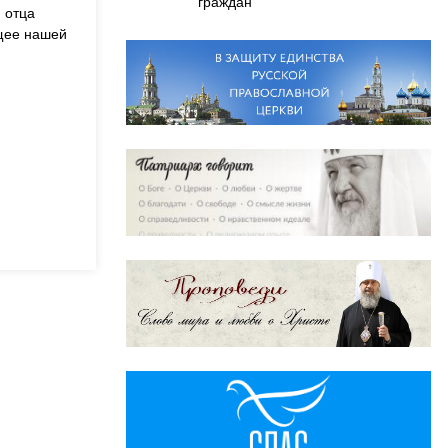
граждан
 отца
ущее нашей