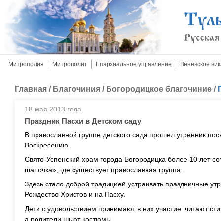
Митрополия
Митрополит
Епархиальное управление
Веневское вик
Главная
/
Благочиния
/
Богородицкое благочиние
/
18 мая 2013 года.
Праздник Пасхи в Детском саду
В православной группе детского сада прошел утренник по
Воскресению.
Свято-Успенский храм города Богородицка более 10 лет с
шапочка», где существует православная группа.
Здесь стало доброй традицией устраивать праздничные утр
Рождество Христов и на Пасху.
Дети с удовольствием принимают в них участие: читают стих
а родители шьют костюмы.