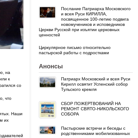
Послание Патриарха Московского
и всея Руси КИРИЛЛА,
посвященное 100-летию подвига
новомучеников и исповедников
Церкви Русской при изъятии церковных
ценностей
Циркулярное письмо относительно
пастырской работы с подростками
Анонсы
ю, на
Патриарх Московский и всея Руси
или к
Кирилл освятит Успенский собор
ратился со
Тульского кремля
о, что
СБОР ПОЖЕРТВОВАНИЙ НА
РЕМОНТ СВЯТО-НИКОЛЬСКОГО
вятых. Наши
СОБОРА
м их
Пастырские встречи и беседы с
родственниками мобилизованных
подавателей