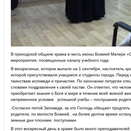
В приходской общине храма в честь иконы Божией Матери «
мероприятия, посвященные началу учебного года.
В воскресенье, которое выпало на 1 сентября, настоятель х
которой присутствовали учащиеся и студенты города. Перед 
таинствам исповеди и причастия. По окончании литургии оте
словами поздравления к своей пастве. Он отметил, что челове
приобретает знания о Боге и мире в течение всей земной жи
непременное условие успешной учебы – послушание родите
-Согласно пятой Заповеди, за это Господь обещает продлить
родители, по милости Божией, на более долгое время остану
земные дни плохими поступками.
В этот воскресный день в храме было много преподавателей