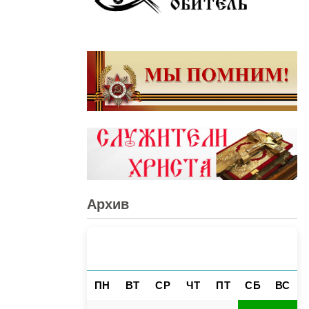
Архив
АВГУСТ 2026
«
»
ПН
ВТ
СР
ЧТ
ПТ
СБ
ВС