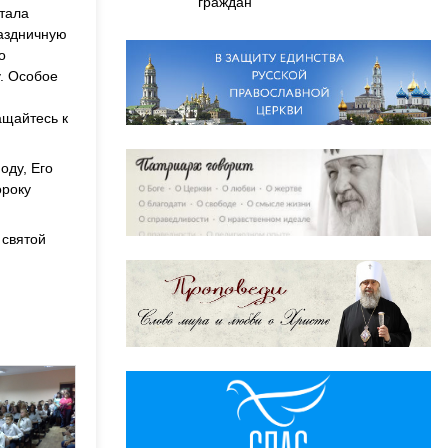
граждан
стала
раздничную
о
у. Особое
ащайтесь к
оду, Его
ороку
 святой