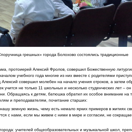
Споручница грешных» города Болохово состоялись традиционные
рама, протоиерей Алексий Фролов, совершил Божественную литурги
началом учебного года многие из них вместе с родителями приступ
ц Алексий совершил молебен на начало учения отроков, а затем об
к учится не только 11 школьных и несколько студенческих лет – он
зни. Обращаясь к детям, батюшка обратил их особое внимание на т
лям и преподавателям, почитание старших:
 нашу земную жизнь, чему есть немало ярких примеров в житиях с
тся с нами, если мы живем с ними в мире и согласии, не сокращае
 города: учителей общеобразовательных и музыкальной школ, пре