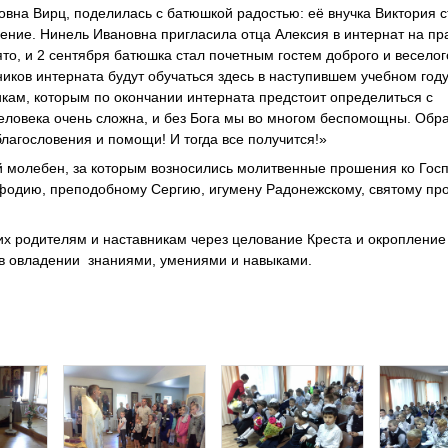
овна Вирц, поделилась с батюшкой радостью: её внучка Виктория 
ление. Нинель Ивановна пригласила отца Алексия в интернат на п
о, и 2 сентября батюшка стал почетным гостем доброго и веселог
ников интерната будут обучаться здесь в наступившем учебном год
икам, которым по окончании интерната предстоит определиться с
еловека очень сложна, и без Бога мы во многом беспомощны. Обр
благословения и помощи! И тогда все получится!»
 молебен, за которым возносились молитвенные прошения ко Госп
фодию, преподобному Сергию, игумену Радонежскому, святому пр
их родителям и наставникам через целование Креста и окропление
 в овладении знаниями, умениями и навыками.