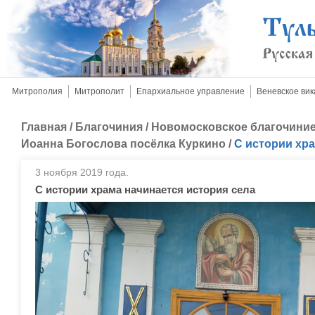
Митрополия
Митрополит
Епархиальное управление
Веневское вик
Главная
/
Благочиния
/
Новомосковское благочини
Иоанна Богослова посёлка Куркино
/
С истории хра
3 ноября 2019 года.
С истории храма начинается история села