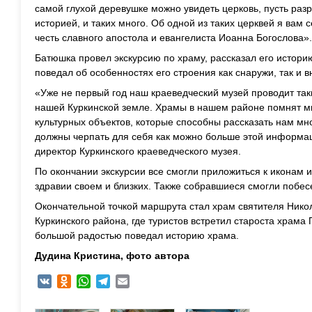
самой глухой деревушке можно увидеть церковь, пусть ра
историей, и таких много. Об одной из таких церквей я вам 
честь славного апостола и евангелиста Иоанна Богослова».
Батюшка провел экскурсию по храму, рассказал его истори
поведал об особенностях его строения как снаружи, так и в
«Уже не первый год наш краеведческий музей проводит та
нашей Куркинской земле. Храмы в нашем районе помнят мн
культурных объектов, которые способны рассказать нам мн
должны черпать для себя как можно больше этой информац
директор Куркинского краеведческого музея.
По окончании экскурсии все смогли приложиться к иконам и
здравии своем и близких. Также собравшиеся смогли побес
Окончательной точкой маршрута стал храм святителя Нико
Куркинского района, где туристов встретил староста храма
большой радостью поведал историю храма.
Дудина Кристина, фото автора
VK
Odnoklassniki
WhatsApp
Telegram
Email