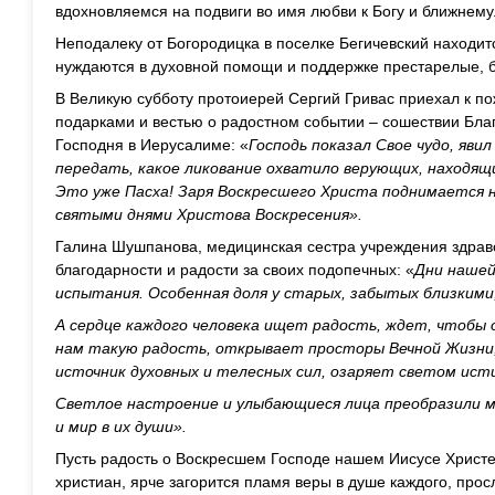
вдохновляемся на подвиги во имя любви к Богу и ближнему
Неподалеку от Богородицка в поселке Бегичевский находитс
нуждаются в духовной помощи и поддержке престарелые, 
В Великую субботу протоиерей Сергий Гривас приехал к п
подарками и вестью о радостном событии – сошествии Благ
Господня в Иерусалиме: «
Господь показал Свое чудо, яви
передать, какое ликование охватило верующих, находящи
Это уже Пасха! Заря Воскресшего Христа поднимается н
святыми днями Христова Воскресения».
Галина Шушпанова, медицинская сестра учреждения здрав
благодарности и радости за своих подопечных: «
Дни нашей
испытания. Особенная доля у старых, забытых близкими
А сердце каждого человека ищет радость, ждет, чтобы о
нам такую радость, открывает просторы Вечной Жизни,
источник духовных и телесных сил, озаряет светом ист
Светлое настроение и улыбающиеся лица преобразили м
и мир в их души».
Пусть радость о Воскресшем Господе нашем Иисусе Христе
христиан, ярче загорится пламя веры в душе каждого, про