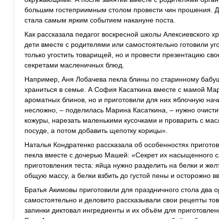
большим гостеприимным столом провести чин прошения. Дл
стала самым ярким событием накануне поста.
Как рассказала педагог воскресной школы Алексиевского 
дети вместе с родителями или самостоятельно готовили уг
только угостить товарищей, но и провести презентацию св
секретами масленичных блюд.
Например, Аня Лобачева пекла блины по старинному бабу
храниться в семье. А София Касаткина вместе с мамой Мар
ароматных блинов, но и приготовили для них яблочную начи
несложно, – поделилась Марина Касаткина, – нужно очистит
кожуры, нарезать маленькими кусочками и проварить с ма
посуде, а потом добавить щепотку корицы».
Наталья Кондратенко рассказала об особенностях приготов
пекла вместе с дочерью Машей: «Секрет их насыщенного с
приготовления теста: яйца нужно разделить на белки и жел
общую массу, а белки взбить до густой пены и осторожно вв
Братья Акимовы приготовили для праздничного стола два 
самостоятельно и деловито рассказывали свои рецепты то
запинки диктовал ингредиенты и их объём для приготовлен