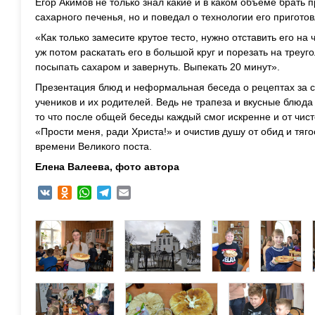
Егор Акимов не только знал какие и в каком объёме брать 
сахарного печенья, но и поведал о технологии его пригото
«Как только замесите крутое тесто, нужно отставить его на ч
уж потом раскатать его в большой круг и порезать на треуг
посыпать сахаром и завернуть. Выпекать 20 минут».
Презентация блюд и неформальная беседа о рецептах за 
учеников и их родителей. Ведь не трапеза и вкусные блюда
то что после общей беседы каждый смог искренне и от чист
«Прости меня, ради Христа!» и очистив душу от обид и тя
времени Великого поста.
Елена Валеева, фото автора
VK
Odnoklassniki
WhatsApp
Telegram
Email