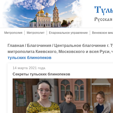
Митрополия
Митрополит
Епархиальное управление
Веневское вик
Главная
/
Благочиния
/
Центральное благочиние г. 
митрополита Киевского, Московского и всея Руси, ч
тульских блинопеков
14 марта 2021 года.
Секреты тульских блинопеков