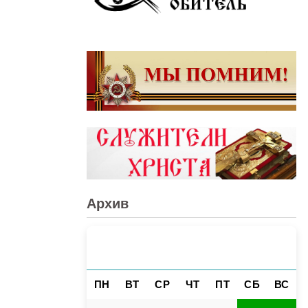
Архив
АВГУСТ 2026
«
»
ПН
ВТ
СР
ЧТ
ПТ
СБ
ВС