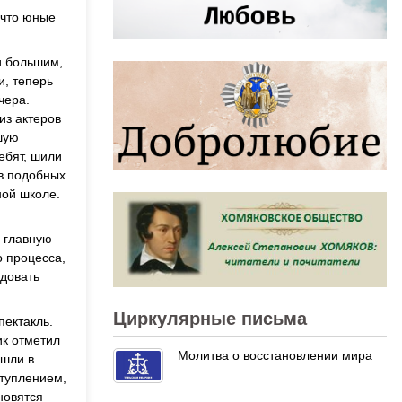
 что юные
и большим,
и, теперь
чера.
из актеров
шую
ебят, шили
 в подобных
ной школе.
о главную
о процесса,
адовать
Циркулярные письма
ектакль.
ик отметил
Молитва о восстановлении мира
ишли в
ступлением,
новятся