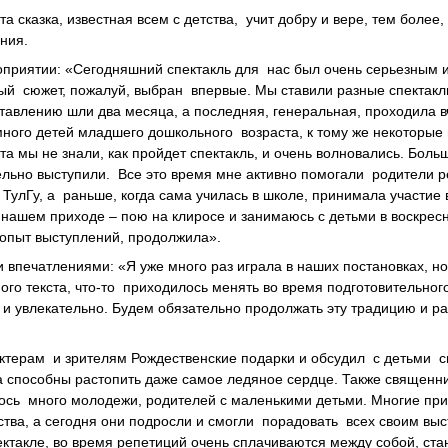
 сказка, известная всем с детства, учит добру и вере, тем более,
ения.
роприятии: «Сегодняшний спектакль для нас был очень серьезным 
ый сюжет, пожалуй, выбран впервые. Мы ставили разные спектакл
тавлению шли два месяца, а последняя, генеральная, проходила в
много детей младшего дошкольного возраста, к тому же некоторые 
а мы не знали, как пройдет спектакль, и очень волновались. Боль
ельно выступили. Все это время мне активно помогали родители р
 ТулГу, а раньше, когда сама училась в школе, принимала участие
 нашем приходе – пою на клиросе и занимаюсь с детьми в воскрес
 опыт выступлений, продолжила».
 впечатлениями: «Я уже много раз играла в наших постановках, н
ого текста, что-то приходилось менять во время подготовительног
 и увлекательно. Будем обязательно продолжать эту традицию и р
терам и зрителям Рождественские подарки и обсудил с детьми сп
а способны растопить даже самое ледяное сердце. Также священн
ось много молодежи, родителей с маленькими детьми. Многие пр
ества, а сегодня они подросли и смогли порадовать всех своим вы
ктакле, во время репетиций очень сплачиваются между собой, ста