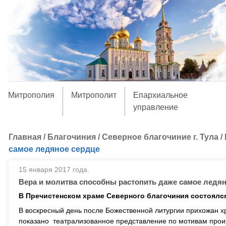
Митрополия
Митрополит
Епархиальное
управление
Главная
/
Благочиния
/
Северное благочиние г. Тула
/
самое ледяное сердце
15 января 2017 года.
Вера и молитва способны растопить даже самое ледя
В Пречистенском храме Северного благочиния состоялся
В воскресный день после Божественной литургии прихожан 
показано театрализованное представление по мотивам прои