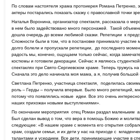
По словам настоятеля храма протоиерея Романа Петренко, эта
актеры постарались показать сказку с православной точки зр
Наталья Воронина, организатор спектакля, рассказала о ме
в нем было задействовано много персонажей. Такой объемн
дошла очередь до всеми любимой сказки. Репетиции к предс
Сложности были в том, что в постановке принимало участие 
долго болели и пропускали репетиции, до последнего момент
радость мы, конечно, ощущаем только сейчас, когда замечат
костюмы и готовили декорации. Сейчас я являюсь студенткой
спектаклях при Свято-Сергиевском храме. Теперь тружусь на
Сначала это дело начинала моя мама, а я, получив большой
Светлана Петренко, участница спектакля, поделилась своими
роль – Герды – получила впервые. Было много репетиций, мн
потому что появлялись новые идеи. Все это очень интересно
наших прихожан новыми выступлениями».
По окончании мероприятия отец Роман раздал маленьким ак
Был сделан вывод о том, что вера в помощь Божию и молитв
следующее: «В нашем храме с момента его открытия собрал
храм, создали семьи, и их дети у нас на приходе с младенч
талантами и усердием. Все дети, принимающие участие в спе