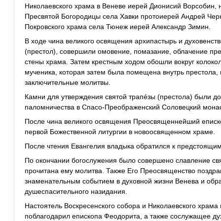
Николаевского храма в Веневе иерей Дионисий Ворсобин, 
Пресвятой Богородицы села Хавки протоиерей Андрей Черн
Покровского храма села Тюнеж иерей Александр Зимин.
В ходе чина великого освящения архипастырь и духовенств
(престол), совершили омовение, помазание, облачение пре
стены храма. Затем крестным ходом обошли вокруг колоко
мученика, которая затем была помещена внутрь престола,
заключительные молитвы.
Камни для утверждения святой трапéзы (престола) были д
паломничества в Спасо-Преображенский Соловецкий мона
После чина великого освящения Преосвященнейший еписк
первой Божественной литургии в новоосвященном храме.
После чтения Евангелия владыка обратился к предстоящим
По окончании богослужения было совершено славление св
прочитана ему молитва. Также Его Преосвященство поздра
знаменательным событием в духовной жизни Венева и обр
душеспасительного назидания.
Настоятель Воскресенского собора и Николаевского храма
поблагодарил епископа Феодорита, а также сослужащее ду