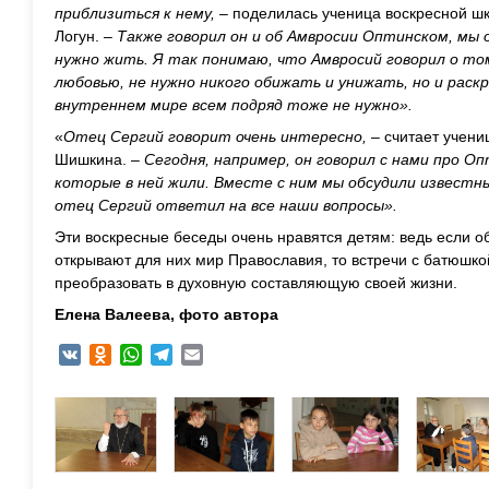
приблизиться к нему,
– поделилась ученица воскресной 
Логун. –
Также говорил он и об Амвросии Оптинском, мы о
нужно жить. Я так понимаю, что Амвросий говорил о то
любовью, не нужно никого обижать и унижать, но и раск
внутреннем мире всем подряд тоже не нужно».
«
Отец Сергий говорит очень интересно,
– считает учен
Шишкина. –
Сегодня, например, он говорил с нами про О
которые в ней жили. Вместе с ним мы обсудили известн
отец Сергий ответил на все наши вопросы».
Эти воскресные беседы очень нравятся детям: ведь если о
открывают для них мир Православия, то встречи с батюшко
преобразовать в духовную составляющую своей жизни.
Елена Валеева, фото автора
VK
Odnoklassniki
WhatsApp
Telegram
Email