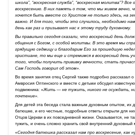
школа”, “воскресная служба”, “воскресная молитва”? Все
воскресению. В них память о том, что мы живем вечно, ч
хочется быть вместе со Христом не только здесь, на зем
важно. И для того, чтобы это случилось, необходимо на
день как раз и призывает нас к этому труду духовному.
Вы правильно сегодня сказали, что воскресный день долж
общения с Богом, с особой молитвы. В это время мы спр
грядущую седмицу и благодарим Его за прошедшую неде
христиане, то мы еще и стремимся в воскресный день у
того, чтобы получить прививку вечности, стать причас
Сам Господь говорил об этом».
Во время занятия отец Сергий также подробно рассказал о
Амвросия Оптинского и вместе с детьми обсудил известную
подвижника: «
Жить — не тужить, никого не осуждать, ни
почтение».
Для детей эта беседа стала важным духовным опытом, их 
батюшке, и его честные, подробные ответы открыли для ни
Отцов Церкви в их повседневной жизни. Оказывается, не так
тужить, и очень сложно хранить свой внутренний духовный 
«
Сегодня батюшка рассказал нам про воскресение, как 