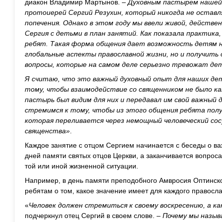
диакон Владимир Мартынов.
– Духовным пастырем нашей
протоиерей Сергий Резухин, который никогда не оставл
попечения. Однако в этом году мы ввели живой, действ
Сергия с детьми в план занятий. Как показала практика
ребят. Такая форма общения дает возможность детям н
глобальные аспекты православной жизни, но и получить
вопросы, которые на самом деле серьезно тревожат де
Я считаю, что это важный духовный опыт для наших де
тому, чтобы взаимодействие со священником не было ка
пастырь был видим для них и передавал им свой важный
стремимся к тому, чтобы из этого общения ребята пол
которая переливается через немощный человеческий сос
священства»
.
Каждое занятие с отцом Сергием начинается с беседы о в
дней памяти святых отцов Церкви, а заканчивается вопросам
той или иной жизненной ситуации.
Например, в день памяти преподобного Амвросия Оптинско
ребятам о том, какое значение имеет для каждого правосл
«
Человек должен стремиться к своему воскресению, а ка
подчеркнул отец Сергий в своем слове. –
Почему мы называ