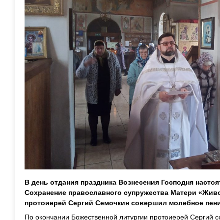
В день отдания праздника Вознесения Господня насто
Сохранение православного супружества Матери «Жив
протоиерей Сергий Семочкин совершил молебное пени
По окончании Божественной литургии протоиерей Сергий 