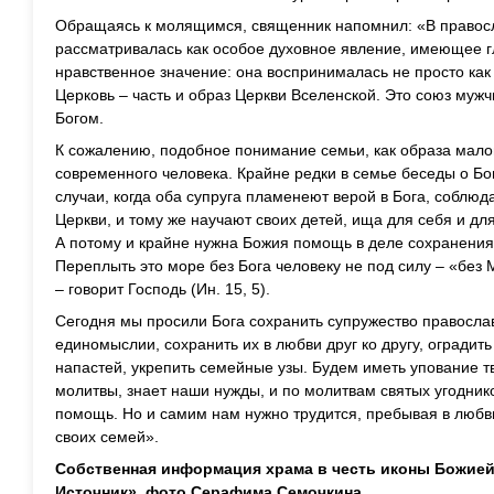
Обращаясь к молящимся, священник напомнил: «В правосл
рассматривалась как особое духовное явление, имеющее г
нравственное значение: она воспринималась не просто как
Церковь – часть и образ Церкви Вселенской. Это союз му
Богом.
К сожалению, подобное понимание семьи, как образа малой
современного человека. Крайне редки в семье беседы о Бо
случаи, когда оба супруга пламенеют верой в Бога, соблю
Церкви, и тому же научают своих детей, ища для себя и дл
А потому и крайне нужна Божия помощь в деле сохранения
Переплыть это море без Бога человеку не под силу – «без
– говорит Господь (Ин. 15, 5).
Сегодня мы просили Бога сохранить супружество правосла
единомыслии, сохранить их в любви друг ко другу, оградить 
напастей, укрепить семейные узы. Будем иметь упование т
молитвы, знает наши нужды, и по молитвам святых угодник
помощь. Но и самим нам нужно трудится, пребывая в любви 
своих семей».
Собственная информация храма в честь иконы Божие
Источник», фото Серафима Семочкина