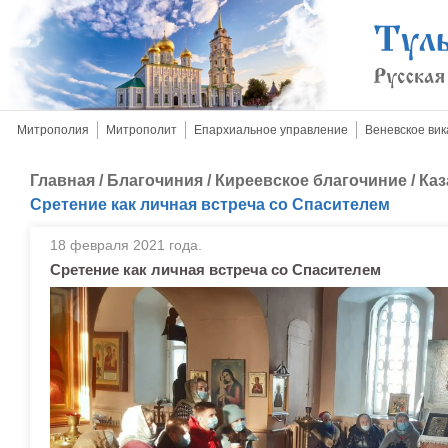
Митрополия
Митрополит
Епархиальное управление
Веневское вик
Главная
/
Благочиния
/
Киреевское благочиние
/
Каз
Сретение как личная встреча со Спасителем
18 февраля 2021 года.
Сретение как личная встреча со Спасителем