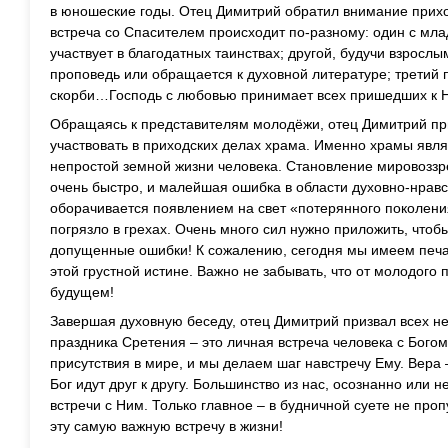
в юношеские годы. Отец Димитрий обратил внимание прихож
встреча со Спасителем происходит по-разному: один с мл
участвует в благодатных таинствах; другой, будучи взросл
проповедь или обращается к духовной литературе; третий
скорби…Господь с любовью принимает всех пришедших к Н
Обращаясь к представителям молодёжи, отец Димитрий пр
участвовать в приходских делах храма. Именно храмы явл
непростой земной жизни человека. Становление мировозз
очень быстро, и малейшая ошибка в области духовно-нрав
оборачивается появлением на свет «потерянного поколени
погрязло в грехах. Очень много сил нужно приложить, чтоб
допущенные ошибки! К сожалению, сегодня мы имеем печа
этой грустной истине. Важно не забывать, что от молодого 
будущем!
Завершая духовную беседу, отец Димитрий призвал всех не
праздника Сретения – это личная встреча человека с Богом
присутствия в мире, и мы делаем шаг навстречу Ему. Вера –
Бог идут друг к другу. Большинство из нас, осознанно или 
встречи с Ним. Только главное – в будничной суете не пропу
эту самую важную встречу в жизни!