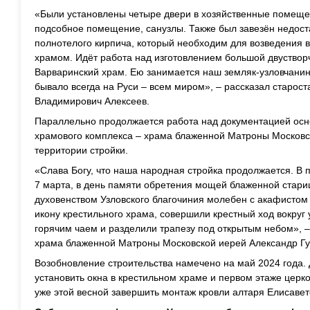
«Были установлены четыре двери в хозяйственные помещен
подсобное помещение, санузлы. Также был завезён недос
полнотелого кирпича, который необходим для возведения 
храмом. Идёт работа над изготовлением большой двустворч
Варваринский храм. Ею занимается наш земляк-узловчанин
бывало всегда на Руси – всем миром», – рассказал старос
Владимирович Алексеев.
Параллельно продолжается работа над документацией осн
храмового комплекса – храма блаженной Матроны Московск
территории стройки.
«Слава Богу, что наша народная стройка продолжается. В 
7 марта, в день памяти обретения мощей блаженной стари
духовенством Узловского благочиния молебен с акафисто
икону крестильного храма, совершили крестный ход вокруг 
горячим чаем и разделили трапезу под открытым небом», 
храма блаженной Матроны Московской иерей Александр Гу
Возобновление строительства намечено на май 2024 года.
установить окна в крестильном храме и первом этаже церк
уже этой весной завершить монтаж кровли алтаря Елисавет