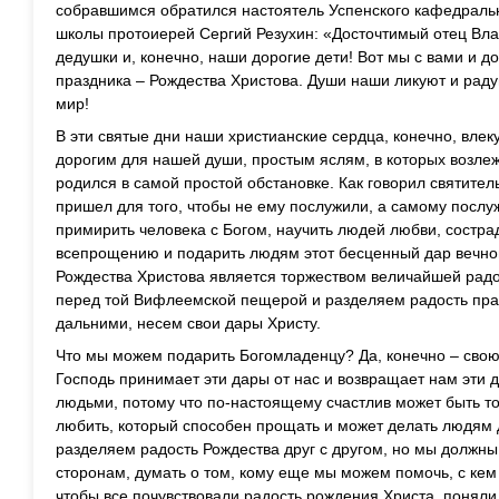
собравшимся обратился настоятель Успенского кафедральн
школы протоиерей Сергий Резухин: «Досточтимый отец Вла
дедушки и, конечно, наши дорогие дети! Вот мы с вами и д
праздника – Рождества Христова. Души наши ликуют и раду
мир!
В эти святые дни наши христианские сердца, конечно, влек
дорогим для нашей души, простым яслям, в которых возле
родился в самой простой обстановке. Как говорил святите
пришел для того, чтобы не ему послужили, а самому послу
примирить человека с Богом, научить людей любви, состр
всепрощению и подарить людям этот бесценный дар вечной
Рождества Христова является торжеством величайшей радо
перед той Вифлеемской пещерой и разделяем радость пра
дальними, несем свои дары Христу.
Что мы можем подарить Богомладенцу? Да, конечно – свою 
Господь принимает эти дары от нас и возвращает нам эти 
людьми, потому что по-настоящему счастлив может быть то
любить, который способен прощать и может делать людям 
разделяем радость Рождества друг с другом, но мы должны 
сторонам, думать о том, кому еще мы можем помочь, с ке
чтобы все почувствовали радость рождения Христа, поняли,