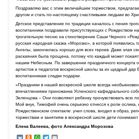
Поздравляю вас с этим величайшим торжеством, предлагаю 
другом и стать по-настоящему счастливыми людьми во Хри
Детское представление по традиции началось с пения троп
воспитанники поздравили присутствующих с Рождеством на
трогательную песню на стихотворение Саши Черного «Рожд
русская народная сказка «Морозко», в которой появились т
Ангелы, закончилась хорошо для всех героев. Даже злая с
раскаяния была прощена, потому что каждый может покая
нашим Небесным. По завершении праздничного концерта о
артистов и педагогов воскресной школы за их щедрый дар 
воспитанникам сладки подарки.
«Праздники в нашей воскресной школе всегда необыкновен
впечатлениями прихожанка Успенского кафедрального соб
Зеленцова – Они позволяют ребенку прочувствовать всю по
Мой внук, Тимофей очень серьезно отнесся к роли ослика,
Рождественском спектакле: учил слова, входил в образ, ре
торжествам и занятиям в воскресной школе дети понимают 
Елена Валеева, фото Александра Морозова
VK
Odnoklassniki
WhatsApp
Telegram
Email