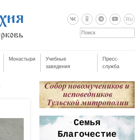
Ru
Монастыри
Учебные
Пресс-
заведения
служба
а