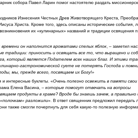
тарник собора Павел Ларин помог настоятелю раздать миссионерс
аздников Изнесения Честных Древ Животворящего Креста, Преобр
Иисуса Христа. Кроме того, здесь описаны исторические события, 
возникновения их «кулинарных» названий и традиции освящения п
ом времени он наполнится ароматами спелых яблок
, – заметил нас
ые традиции: приносить и освящать все то, что выращено и со
га, который является Подателем всех наших благ. И этими тр
 кулинарно-гастрономической суете не потерять Господа и помн
оды, мы, прежде всего, посвящаем их Богу!»
 и интересные буклеты. «
Очень полезно освежить в памяти свои 
рама Елена Васина, –
которые помогут отвечать на вопросы
вящаем продукты в храме? Вроде бы знаешь зачем, а правильно 
 «полочкам» разложили
». В ответ священник предложил передать 
они также смогли почерпнуть для себя какую-то полезную информ