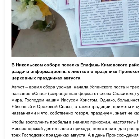
В Никольском соборе поселка Епифань Кимовского райо
раздача информационных листков о празднике Происхо
церковных праздниках августа.
Август – время сбора урожая, начала Успенского поста и тр
название «Спас» (сокращенная форма от слова Спаситель) ук
мира, Господом нашим Иисусом Христом. Однако, большинст
Яблочный и Ореховый Спасы, а также традиции, приметы и су
названиями и что, собственно говоря, празднуем, знает не к
Чтобы восполнить пробелы в знаниях прихожан, настоятель Н
миссионерской деятельности прихода, подготовить для рас
трех Господских праздниках августа. А в день Происхождени