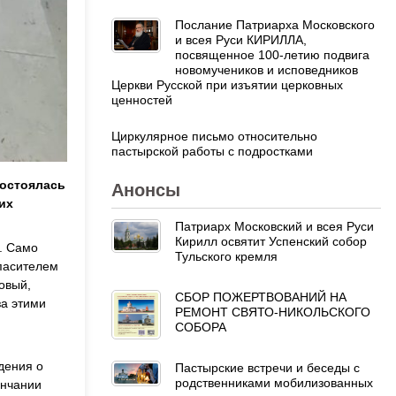
Послание Патриарха Московского
и всея Руси КИРИЛЛА,
посвященное 100-летию подвига
новомучеников и исповедников
Церкви Русской при изъятии церковных
ценностей
Циркулярное письмо относительно
пастырской работы с подростками
состоялась
Анонсы
их
Патриарх Московский и всея Руси
Кирилл освятит Успенский собор
». Само
Тульского кремля
Спасителем
овый,
СБОР ПОЖЕРТВОВАНИЙ НА
за этими
РЕМОНТ СВЯТО-НИКОЛЬСКОГО
СОБОРА
дения о
Пастырские встречи и беседы с
родственниками мобилизованных
ончании