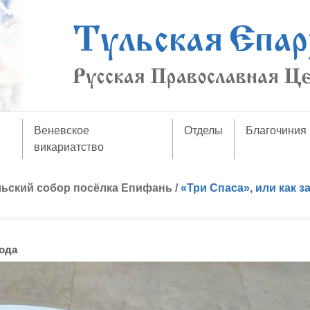
Веневское
Отделы
Благочиния
викариатство
ьский собор посёлка Епифань
/
«Три Спаса», или как з
пода