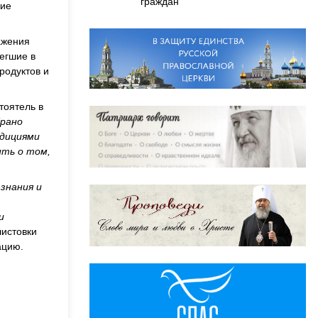
граждан
кие
ажения
легшие в
родуктов и
тоятель в
брано
адициями
ить о том,
знания и
и
листовки
ацию.