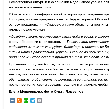
Божественной Литургии и освящении меда нового урожая ал
листовки всем желающим.
В буклеты вошла информация об истории происхождения пр
Господня, а также праздника в честь Нерукотворного Образа 
основу празднования «Спасов», а также объяснены причины 
плодов нового урожая.
«Сегодня в храме чувствуется запах меда и воска, в скор
своем обращении к прихожанам. –
Таковы наши православн
собственным тяжелым трудом, благодаря и прославляя Бо
сильна наша Православная Церковь. Главное во всей этой
ради Кого мы сюда сегодня пришли и о том, что освящая пл
Прихожане сердечно благодарили настоятеля за разъяснения
пополнить их новыми сведениями, –
заметила прихожанка х
невоцерковленных знакомых. Например, о том, зачем мы ос
обстоятельно объяснить не можешь. А вот теперь все по
после прочтения своим соседям, родным и знакомым, чтобы 
Елена Мещерякова, фото Ольги Лавренюк
VK
Odnoklassniki
WhatsApp
Telegram
Email