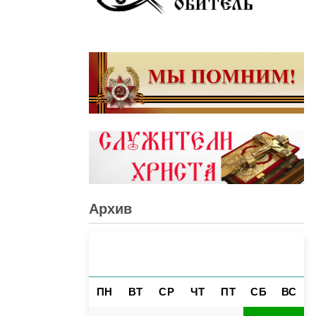
Архив
АВГУСТ 2026
«
»
ПН
ВТ
СР
ЧТ
ПТ
СБ
ВС