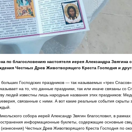
на по благословению настоятеля иерея Александра Звягина 
ждения Честных Древ Животворящего Креста Господня и друг
ех больших Господских праздников — так называемых «трех Спасов
азывает на то, что данные праздники, так или иначе связаны со 
ву людей известны лишь народные названия этих праздников: Мед
еверия, связанные с ними. А вот какие реальные события скрыты 
аждый.
икольского собора иерей Александр Звягин благословил, в рамках
пространения информационные буклеты, содержащие основные све
я (изнесения) Честных Древ Животворящего Креста Господня по ок