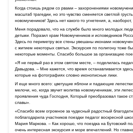
Когда стоишь рядом со рвами – захоронениями новомученик
масштаб трагедии, но это чувство сменяется светлой грусть
новомучеников! Здесь нет какого-то угнетения, а, наоборот,
Меня порадовало, что на службе было много молодых люде
детьми. Поразил храм Новомучеников и исповедников Росс
Здесь по периметру все стены увешаны иконами новомучен
с житием некоторых святых. Экскурсия по полигону тоже б
некоторые моменты. Спасибо большое за организацию пое
«Я не первый раз в этом святом месте, – поделилась педа
Давыдова. – Мне кажется, что время останавливается здесь
которые на фотографиях словно иконописные лики.
И еще много всего: цветущие яблони и падающие лепестки 
мелочи, но, когда звучит молитва новомученикам, эти лепе
проявления чуда Господня, Который преобразовал такое с
славы».
«Спасибо всем огромное за чудесный радостный благодатн
поблагодарила участников поездки педагог воскресной шко
Мария Маркова. – Как хорошо, что поездка на Бутовский по
очень интересная экскурсия и море впечатлений. Но главн