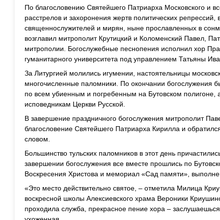
По благословению Святейшего Патриарха Московского и вс
расстрелов и захоронения жертв политических репрессий, 
священнослужителей и мирян, ныне прославленных в сонм
возглавил митрополит Крутицкий и Коломенский Павел, Па
митрополии. Богослужебные песнопения исполнил хор Пра
гуманитарного университета под управлением Татьяны Ив
За Литургией молились игумении, настоятельницы московс
многочисленные паломники. По окончании богослужения б
по всем убиенным и погребенным на Бутовском полигоне, 
исповедникам Церкви Русской.
В завершение праздничного богослужения митрополит Па
благословение Святейшего Патриарха Кирилла и обратилс
словом.
Большинство тульских паломников в этот день причастилис
завершении богослужения все вместе прошлись по Бутовск
Воскресения Христова и мемориал «Сад памяти», выполне
«Это место действительно святое, – отметила Милица Кри
воскресной школы Алексиевского храма Вероники Криушино
проходила служба, прекрасное пение хора – заслушаешься
ухоженная.