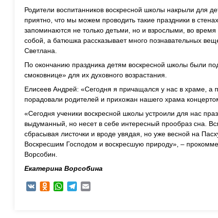
Родители воспитанников воскресной школы накрыли для де
приятно, что мы можем проводить такие праздники в стенах
запоминаются не только детьми, но и взрослыми, во врем
собой, а батюшка рассказывает много познавательных вещ
Светлана.
По окончанию праздника детям воскресной школы были по
смоковнице» для их духовного возрастания.
Елисеев Андрей: «Сегодня я причащался у нас в храме, а 
порадовали родителей и прихожан нашего храма концертом
«Сегодня ученики воскресной школы устроили для нас праз
выдуманный, но несет в себе интересный прообраз сна. Вс
сбрасывая листочки и вроде увядая, но уже весной на Пас
Воскресшим Господом и воскресшую природу», – прокомм
Ворсобин.
Екатерина Ворсобина
VK
Odnoklassniki
WhatsApp
Telegram
Email