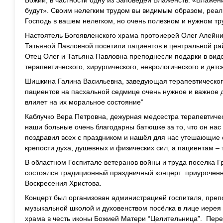
Божии, в частности одну из Заповедей Блаженств: «Блажен
будут». Своим нелегким трудом вы видимым образом, реаль
Господь в вашем нелегком, но очень полезном и нужном тр
Настоятель Богоявленского храма протоиерей Олег Алейн
Татьяной Павловной посетили пациентов в центральной ра
Отец Олег и Татьяна Павловна преподнесли подарки в вид
терапевтического, хирургического, неврологического и детс
Шишкина Галина Васильевна, заведующая терапевтическог
пациентов на пасхальной седмице очень нужное и важное 
влияет на их моральное состояние”
Каблучко Вера Петровна, дежурная медсестра терапевтиче
наши больные очень благодарны батюшке за то, что он нас 
поздравил всех с праздником и нашёл для нас утешающие 
крепости духа, душевных и физических сил, а пациентам – 
В областном Госпитале ветеранов войны и труда поселка Г
состоялся традиционный праздничный концерт приуроченны
Воскресения Христова.
Концерт был организован администрацией госпиталя, преп
музыкальной школой и духовенством посёлка в лице иерея 
храма в честь иконы Божией Матери “Целительница”. Пер