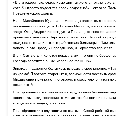
«В эти радостные, счастливые дни так хочется оказать хо
хотя бы просто поделится своей радостью!» – сказала Пал
Предтеченского храма.
Нина Михайловна Юдаева, помощница настоятеля по соци
посещении больницы: «По Божией Милости, мы стараемся
чаще. Отец Андрей исповедует и Причащает всех желающих
принимать участие в Церковных Таинствах. Но особая радо
поздравить и пациентов, и работников больницы в Пасхальн
поистине это Праздник праздников, и Торжество торжеств.
В эти Святые дни хочется показать им, что они не брошены, 
Господь заботится о них, через нас грешных».
Зинаида, пациентка больницы, выразила свое мнение: «Так
из храма! Я вот уже старенькая, возможности посетить храм
Михайловна приезжают, поговорят, и сразу как-то чувствую
оставляют!».
При прощании с пациентами и сотрудниками больницы иер
пациентам выздоровления, отметив, что бы они ни при каки
всегда имели надежду на Бога.
При обращении к служащим он сказал: «Своей работой вы