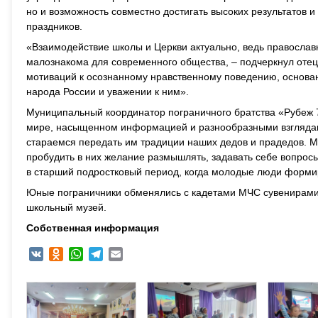
но и возможность совместно достигать высоких результатов 
праздников.
«Взаимодействие школы и Церкви актуально, ведь православн
малознакома для современного общества, – подчеркнул оте
мотиваций к осознанному нравственному поведению, основа
народа России и уважении к ним».
Муниципальный координатор пограничного братства «Рубеж 
мире, насыщенном информацией и разнообразными взглядам
стараемся передать им традиции наших дедов и прадедов. М
пробудить в них желание размышлять, задавать себе вопросы
в старший подростковый период, когда молодые люди форми
Юные пограничники обменялись с кадетами МЧС сувенирами и
школьный музей.
Собственная информация
VK
Odnoklassniki
WhatsApp
Telegram
Email