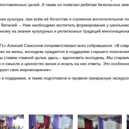
и поставленных целей. А также он пожелал ребятам безопасных зим
ая культура, при всём её богатстве и огромном воспитательном п
ц Виталий. – Нам необходимо воспитать формирование у школьник
нному на знании культурных и религиозных традиций многонацион
71» Алексей Самсонов поприветствовал всех собравшихся: «В со
и на жизнь, молодежь нуждается в поддержке старшего поколени
ы ставим главной целью здесь – вдохновить молодежь. Мы старае
 о смысле и ценностях жизни и искать на них ответы. Это особенн
руют свое мировоззрение».
 подарками, а также подготовили и провели прекрасную экскурси