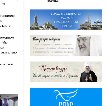
граждан
них
отенциале,
ов
ального
временном
я. Мы
мся
о актуально
ю в свой