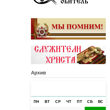
Архив
АВГУСТ 2026
«
»
ПН
ВТ
СР
ЧТ
ПТ
СБ
ВС