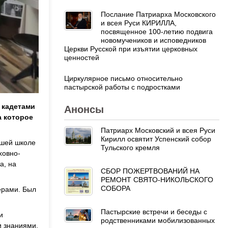
Послание Патриарха Московского
и всея Руси КИРИЛЛА,
посвященное 100-летию подвига
новомучеников и исповедников
Церкви Русской при изъятии церковных
ценностей
Циркулярное письмо относительно
пастырской работы с подростками
 кадетами
Анонсы
а которое
Патриарх Московский и всея Руси
Кирилл освятит Успенский собор
ашей школе
Тульского кремля
ховно-
а, на
СБОР ПОЖЕРТВОВАНИЙ НА
РЕМОНТ СВЯТО-НИКОЛЬСКОГО
СОБОРА
ерами. Был
Пастырские встречи и беседы с
и
родственниками мобилизованных
и знаниями,