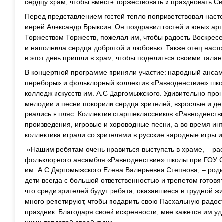
сердцу храм, чтобы вместе торжествовать и праздновать С
Перед представлением гостей тепло поприветствовал наст
иерей Александр Брыксин. Он поздравил гостей и юных арт
Торжеством Торжеств, пожелал им, чтобы радость Воскрес
и наполнила сердца добротой и любовью. Также отец насто
в этот день пришли в храм, чтобы поделиться своими талан
В концертной программе приняли участие: народный анса
переборы» и фольклорный коллектив «Равноденствие» шк
колледж искусств им. А.С Даргомыжского. Удивительно пр
мелодии и песни покорили сердца зрителей, взрослые и дет
рвались в пляс. Коллектив старшеклассников «Равноденст
произведения, игровые и хороводные песни, а во время и
коллектива играли со зрителями в русские народные игры 
«Нашим ребятам очень нравиться выступать в храме, – ра
фольклорного ансамбля «Равноденствие» школы при ГОУ С
им. А.С Даргомыжского Елена Валерьевна Степнова, – родит
дети всегда с большой ответственностью и трепетом готовят
что среди зрителей будут ребята, оказавшиеся в трудной ж
много репетируют, чтобы подарить свою Пасхальную радос
праздник. Благодаря своей искренности, мне кажется им уд