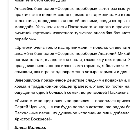
ними теплотой своей души».
Ансамбль баянистов «Озорные переборы» в этот раз высту
практически в полном составе, вместе с гармонистами в го
коллектива, порадовавшая гостей песнями, среди которых 
молодой». Услышали гости Пасхального концерта и произве
визитной карточкой известного тульского ансамбля баянист
переборы».
«Зрители очень тепло нас принимали, – поделился впечат
ансамбля баянистов «Озорные переборы» Анатолий Михайл
ногами топали, в ладошки хлопали, глазенки у них горели. 
празднике очень понравилась сама гармонь, я больше чем у
слышали, как играют одновременно четыре гармони и для н
Завершилось праздничное действие сладкими подарками, к
храма и традиционной общей трапезой. У многих гостей на
ощущение одной большой семьи, встречающей Пасхальный
«Лично мне концерт очень понравился, – поделился прихо
Сергей Чуенков, – я как будто попал в детство, где рядом 
Пасхальные песни, их душевное исполнение лишь добавили
Христос Воскресе!»
Елена Валеева.