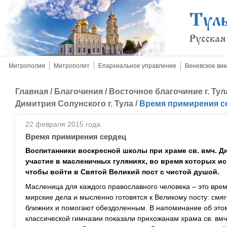
Митрополия
Митрополит
Епархиальное управление
Веневское вик
Главная
/
Благочиния
/
Восточное благочиние г. Тул
Димитрия Солунского г. Тула
/
Время примирения с
22 февраля 2015 года.
Время примирения сердец
Воспитанники воскресной школы при храме св. вмч. Д
участие в масленичных гуляниях, во время которых ис
чтобы войти в Святой Великий пост с чистой душой.
Масленица для каждого православного человека – это вре
мирские дела и мысленно готовятся к Великому посту: смя
ближних и помогают обездоленным. В напоминание об это
классической гимназии показали прихожанам храма св. вмч