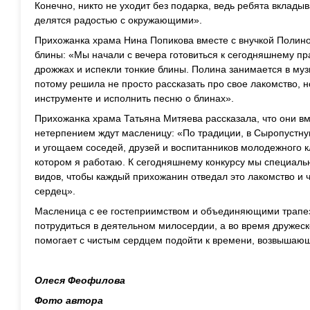
Конечно, никто не уходит без подарка, ведь ребята вкладыв
делятся радостью с окружающими».
Прихожанка храма Нина Попикова вместе с внучкой Полин
блины: «Мы начали с вечера готовиться к сегодняшнему пра
дрожжах и испекли тонкие блины. Полина занимается в му
потому решила не просто рассказать про свое лакомство, н
инструменте и исполнить песню о блинах».
Прихожанка храма Татьяна Митяева рассказала, что они вме
нетерпением ждут масленицу: «По традиции, в Сыропустн
и угощаем соседей, друзей и воспитанников молодежного к
котором я работаю. К сегодняшнему конкурсу мы специаль
видов, чтобы каждый прихожанин отведал это лакомство и 
сердец».
Масленица с ее гостеприимством и объединяющими трапе
потрудиться в деятельном милосердии, а во время дружес
помогает с чистым сердцем подойти к времени, возвышающ
Олеся Феофилова
Фото автора