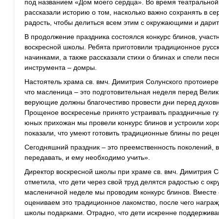
под названием «Дом моего сердца». Во время театральной
рассказали историю о том, насколько важно сохранять в се
радость, чтобы делиться всем этим с окружающими и дарит
В продолжение праздника состоялся конкурс блинов, участ
воскресной школы. Ребята приготовили традиционное русс
начинками, а также рассказали стихи о блинах и спели песн
инструмента – домры.
Настоятель храма св. вмч. Димитрия Солунского протоиере
что масленица – это подготовительная неделя перед Велик
верующие должны благочестиво провести дни перед духовн
Прощеное воскресенье принято устраивать праздничные гу
юных прихожан мы провели конкурс блинов и устроили хор
показали, что умеют готовить традиционные блины по реце
Сегодняшний праздник – это преемственность поколений, 
передавать, и ему необходимо учить».
Директор воскресной школы при храме св. вмч. Димитрия 
отметила, что дети через свой труд делятся радостью с о
масленичной неделе мы проводим конкурс блинов. Вместе
оцениваем это традиционное лакомство, после чего награ
школы подарками. Отрадно, что дети искренне поддерживаю