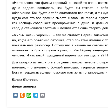
«Не то слово, что фильм хороший, он какой-то очень светлы
душе радость появилась, как будто ты тяжесть с себя
облегчение. Как будто с тебя снимаются все грехи, и ты чув
будто сам это все прожил вместе с главным героем. Чувс
как Господь совершает преображение в душе, и дальней
сердце становится светлым и появляются силы творить доб
«Фильм очень хороший, – так же считает Сергей Алексан
но, когда его объяснил батюшка, стал понятен именно с т
показать нам режиссер. Потому что в начале не совсем яс
отказывается брать оружие в руки, чтобы Родину защищать
человек. И как такой тщедушный парень мог это сделать? 
Для каждого из тех, кто в этот день смотрел вместе с от
понятно, что именно с Божией помощью творятся великие
Бога и твердость в душе помогает нам жить по заповедям 
Елена Валеева,
фото автора
VK
Odnoklassniki
WhatsApp
Telegram
Email