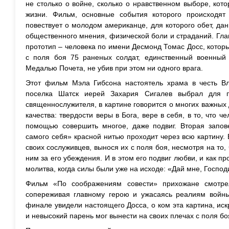
не столько о войне, сколько о нравственном выборе, кот
жизни. Фильм, основные события которого происходят
повествует о молодом американце, для которого обет, дан
общественного мнения, физической боли и страданий. Гл
прототип – человека по имени Десмонд Томас Досс, котор
с поля боя 75 раненых солдат, единственный военный
Медалью Почета, не убив при этом ни одного врага.
Этот фильм Мэла Гибсона настоятель храма в честь В
поселка Шатск иерей Захария Сигалев выбрал для 
священнослужителя, в картине говорится о многих важны
качества: твердости веры в Бога, вере в себя, в то, что 
помощью совершить многое, даже подвиг. Вторая запов
самого себя» красной нитью проходит через всю картину.
своих сослуживцев, вынося их с поля боя, несмотря на то,
ним за его убеждения. И в этом его подвиг любви, и как п
молитва, когда силы были уже на исходе: «Дай мне, Господ
Фильм «По соображениям совести» прихожане смотре
сопереживая главному герою и ужасаясь реалиям войны,
финале увидели настоящего Досса, о ком эта картина, иск
и невысокий парень мог вынести на своих плечах с поля бо