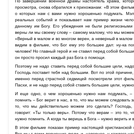
По завершении военной драмы настоятель храма, котор
просмотра, снова обратился к прихожанам: «В этом филь
о которых нам с вами нужно хорошенько подумать. Мэ
реальных событий и показывает нам пример жизни челов
данному им Богу. Его убеждения не были религиозными
верны ли мы своему слову – самому малому, что мы можем 
«Верный в малом и во многом верен, а неверный в малом н
видим в фильме, что Бог ему это большее дал: ну-ка по
человек! Но главный герой и не ставил перед собой больши
он просто просил каждый раз Бога о помощи.
Поэтому не надо ставить перед собой большие цели, надо
Господь поставит тебя над большим. Вот по этой причине,
именно перед страстной седмицей посмотрели этот фильм
Пасхи, и не надо перед собой ставить большие цели, нужно
И еще одно, о чем хорошенько нужно нам подумать, –
помнить – Бог верит в нас, в то, что мы можем следовать 
то, что мы действительно можем это сделать? Господь,
говорит: «Ты только верь». Потому что верам – это то, ч
нужно помнить. А когда ты веришь в Бога – нужно верить и в
В этом фильме показан пример настоящей христианской в
Все мы с вами верующие люди, и, наверное, у каждого на