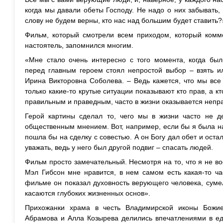
когда мы давали обеты Господу. Не надо о них забывать
слову не будем верны, кто нас над большим будет ставить?
Фильм, который смотрели всем приходом, который комм
настоятель, запомнился многим.
«Мне стало очень интересно с того момента, когда был
перед главным героем стоял непростой выбор – взять ил
Ирина Викторовна Соболева. – Ведь кажется, что мы все
только какие-то крутые ситуации показывают кто прав, а кто
правильным и праведным, часто в жизни оказывается непра
Герой картины сделал то, чего мы в жизни часто не д
общественным мнением. Вот, например, если бы я была на 
пошла бы на сделку с совестью. А он Богу дал обет и оста
уважать, ведь у него был другой подвиг – спасать людей.
Фильм просто замечательный. Несмотря на то, что я не в
Мэл Гибсон мне нравится, в нем самом есть какая-то ча
фильме он показал духовность верующего человека, суме
касаются глубоких жизненных основ».
Прихожанки храма в честь Владимирской иконы Божи
Абрамова и Алла Козырева делились впечатлениями в ед