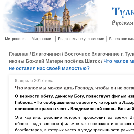
Митрополия
Митрополит
Епархиальное управление
Веневское вик
Главная
/
Благочиния
/
Восточное благочиние г. Тул
иконы Божией Матери посёлка Шатск
/
Что малое м
не оставил нас своей милостью?
8 апреля 2017 года.
Что малое мы можем дать Господу, чтобы он не ост
О верности обету, данному Богу, повествует фильм из
Гибсона «По соображениям совести», который в Лаза
прихожане храма в честь Владимирской иконы Божией
Эта картина, действие которой происходит во время В
общего ряда военных фильмов как советского и постсовет
блокбастеров, в которых часто в угоду зрелищности режис