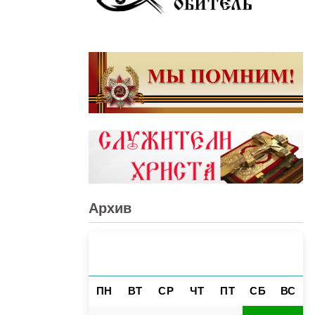
Архив
АВГУСТ 2026
«
»
ПН
ВТ
СР
ЧТ
ПТ
СБ
ВС