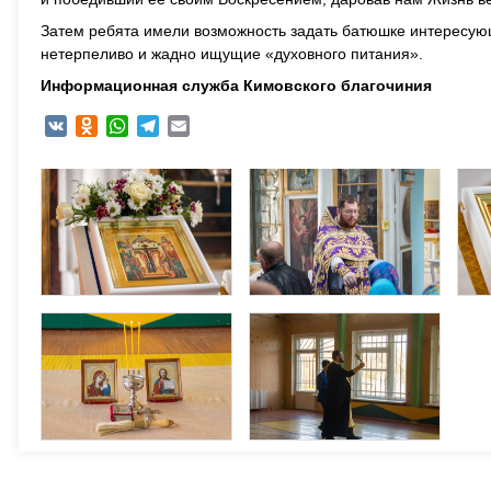
Затем ребята имели возможность задать батюшке интересующ
нетерпеливо и жадно ищущие «духовного питания».
Информационная служба Кимовского благочиния
VK
Odnoklassniki
WhatsApp
Telegram
Email