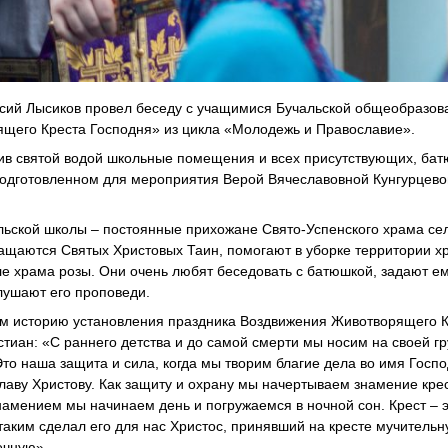
ксий Лысиков провел беседу с учащимися Бучальской общеобразов
ящего Креста Господня» из цикла «Молодежь и Православие».
ив святой водой школьные помещения и всех присутствующих, бат
подготовленном для мероприятия Верой Вячеславовной Кунгурцево
льской школы – постоянные прихожане Свято-Успенского храма се
ащаются Святых Христовых Таин, помогают в уборке территории х
ле храма розы. Они очень любят беседовать с батюшкой, задают е
лушают его проповеди.
там историю установления праздника Воздвижения Животворящего 
тиан: «С раннего детства и до самой смерти мы носим на своей гр
то наша защита и сила, когда мы творим благие дела во имя Госпо
лаву Христову. Как защиту и охрану мы начертываем знамение кре
знамением мы начинаем день и погружаемся в ночной сон. Крест – 
ким сделал его для нас Христос, принявший на кресте мучительн
ечную».