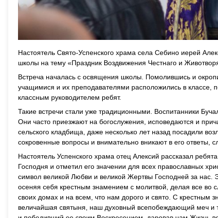
Настоятель Свято-Успенского храма села Себино иерей Але
школы на тему «Праздник Воздвижения Честнаго и Животвор
Встреча началась с освящения школы. Помолившись и окроп
учащимися и их преподавателями расположились в классе, 
классным руководителем ребят.
Такие встречи стали уже традиционными. Воспитанники Буча
Они часто приезжают на богослужения, исповедаются и прич
сельского кладбища, даже несколько лет назад посадили воз
сокровенные вопросы и внимательно вникают в его ответы, с
Настоятель Успенского храма отец Алексий рассказал ребя
Господня и отметил его значении для всех православных хрис
символ великой Любви и великой Жертвы Господней за нас. Э
осеняя себя крестным знамением с молитвой, делая все во с
своих домах и на всем, что нам дорого и свято. С крестным 
величайшая святыня, наш духовный всепобеждающий меч и та
и победивший ее своим Воскресением, даровав нам Жизнь в