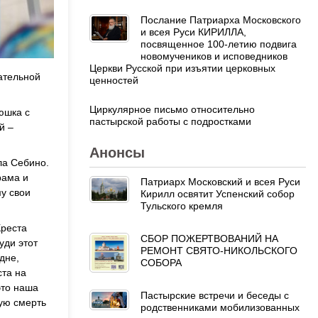
Послание Патриарха Московского
и всея Руси КИРИЛЛА,
посвященное 100-летию подвига
новомучеников и исповедников
Церкви Русской при изъятии церковных
ательной
ценностей
Циркулярное письмо относительно
юшка с
пастырской работы с подростками
й –
Анонсы
ла Себино.
рама и
Патриарх Московский и всея Руси
му свои
Кирилл освятит Успенский собор
Тульского кремля
Креста
СБОР ПОЖЕРТВОВАНИЙ НА
уди этот
РЕМОНТ СВЯТО-НИКОЛЬСКОГО
дне,
СОБОРА
ста на
это наша
Пастырские встречи и беседы с
ую смерть
родственниками мобилизованных