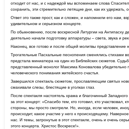
отходит от нас, и с надеждой мы вспоминаем слова Спасителя
сохранить, эти стремительно летящие дни, как их удержать, 
Ответ это также прост, как и сложен, и напомнили его нам, 
удивительном и серьезном концерте.
По обыкновению, после воскресной Литургии на Антипасху д
деятельно начали подготовку аппаратуры – света, звука и рек
Наконец, все готово и после общей молитвы представление 
Трогательные Пасхальные песнопения сменялись стихами во 
предстала миниатюра на один из Библейских сюжетов. Судьба
представленный монолог Максима Коновалова убедительно по
человеческого понимания житейского счастья.
Завершился спектакль сюжетом, прославляющим святых новом
смахивали слезы, блестящие в уголках глаз.
После спектакля настоятель храма и благочинный Западного
за этот концерт: «Спасибо тем, кто готовил, кто участвовал, 
стороны, мы просто смотрели. Но, иногда, если человек, ино
происходит, какое участие у него к происходящему. Наверное
нас. И темы, затронутые в этот спектакле, очень и очень сер
этого концерта. Христос Воскресе!».