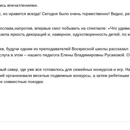
лись впечатлениями.
, но нравится всегда! Сегодня было очень торжественно! Видно, ре
слава,напротив, впервые смог побывать на спектакле: «Что удиви
зила яркость декораций и, наверное, одухотворенность детей, по 
в, будучи одним из преподавателей Воскресной школы рассказал:
слуга в этом – нашего педагога Елены Владимировны Русаковой. О
ый сквер, где уже все готовилось для семейных конкурсов и игр. Н
кий организовали веселые подвижные конкурсы, а затем ребятишки
ие совместные поездки.