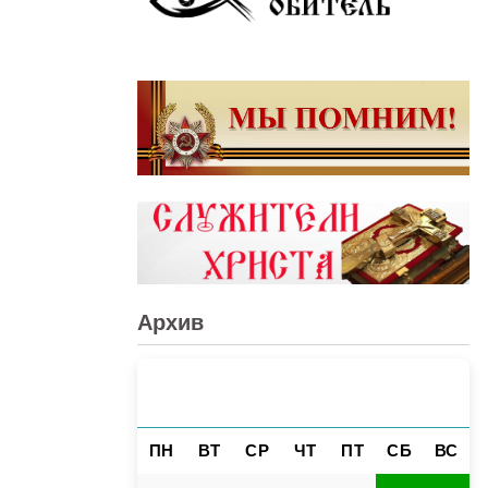
Архив
АВГУСТ 2026
«
»
ПН
ВТ
СР
ЧТ
ПТ
СБ
ВС