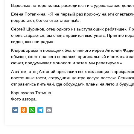
Взрослые не торопились расходиться и с удовольствие дели
Елена Потапкина: «Я не первый раз прихожу на эти спектакли
подрастают, более ответственны!».
Сергей Щуринов, отец одного из выступающих ребятишек, Яро
очень стараются, им очень нравится выступать. Приятно пора
видно, как они рады».
Клирик храма и помощник благочинного иерей Антоний Фадее
обычно, сюжет нашего спектакля оригинальный и немалая за
сюжет, придумывает монологи и затем мы репетируем».
А затем, отец Антоний пригласил всех желающих в прихрамов
постоянные гости, сотрудники центра досуга поселка Ленинс
отправились пить чай, где обсуждали планы на лето и будущ
Корнаухова Татьяна.
Фото автора.
VK
Odnoklassniki
WhatsApp
Telegram
Email