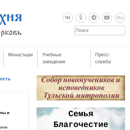
Ru
Монастыри
Учебные
Пресс-
заведения
служба
дость
олы и
жное