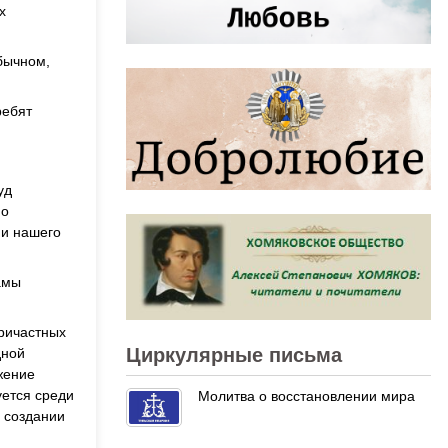
х
обычном,
ребят
уд
но
ни нашего
амы
причастных
Циркулярные письма
дной
ажение
уется среди
Молитва о восстановлении мира
в создании