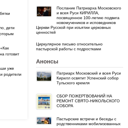
Послание Патриарха Московского
и всея Руси КИРИЛЛА,
бятки
посвященное 100-летию подвига
новомучеников и исповедников
Церкви Русской при изъятии церковных
ло, дети
ценностей
которым
Циркулярное письмо относительно
 «Как
пастырской работы с подростками
на готовит
Анонсы
аши уже
Патриарх Московский и всея Руси
 и родители
Кирилл освятит Успенский собор
Тульского кремля
СБОР ПОЖЕРТВОВАНИЙ НА
РЕМОНТ СВЯТО-НИКОЛЬСКОГО
СОБОРА
Пастырские встречи и беседы с
родственниками мобилизованных