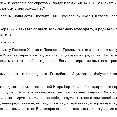
: «Не оставлю вас сиротами; приду к вам» (Ин.14:18). Так как же и
остановить или замедлить?
взрослым, наши дети – воспитанники Воскресной школы, в своем не
екорации и занавес создали волнительную атмосферу, а родители 
визита.
началось.
славу Господа Христа и Пресвятой Троицы, а затем зрителям на с
 Иова, на первый взгляд, мало ассоциируется с радостью Пасхи, 
казывает, что любовь и доверие Богу простирается далеко за гра
ученников и исповедников Российских. И, украдкой, бабушки и м
 городского округа протоиерей Игорь Корейша поблагодарил всех 
кто слушал. За то время каждый из нас много о чем подумал. Да, с о
гда, акцентирует внимание на себе, то думает, какое в нем преобр
, непосредственное, потому что есть дух единения, который чувств
ьезные, темы вечные. Благодарю еще раз всех, кто принял участие 