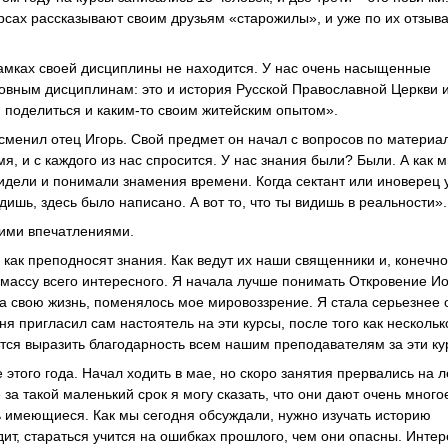
рсах рассказывают своим друзьям «старожилы», и уже по их отзыв
 рамках своей дисциплины не находится. У нас очень насыщенные
вным дисциплинам: это и история Русской Православной Церкви и
м поделиться и каким-то своим житейским опытом».
 сменил отец Игорь. Свой предмет он начал с вопросов по материа
я, и с каждого из нас спросится. У нас знания были? Были. А как 
идели и понимали знамения времени. Когда сектант или иноверец 
идишь, здесь было написано. А вот то, что ты видишь в реальности».
оими впечатлениями.
 как преподносят знания. Как ведут их наши священники и, конечно
 массу всего интересного. Я начала лучше понимать Откровение И
а свою жизнь, поменялось мое мировоззрение. Я стала серьезнее 
еня пригласил сам настоятель на эти курсы, после того как несколь
чется выразить благодарность всем нашим преподавателям за эти ку
этого года. Начал ходить в мае, но скоро занятия прервались на 
за такой маленький срок я могу сказать, что они дают очень много
ь имеющиеся. Как мы сегодня обсуждали, нужно изучать историю
дит, стараться учится на ошибках прошлого, чем они опасны. Инте