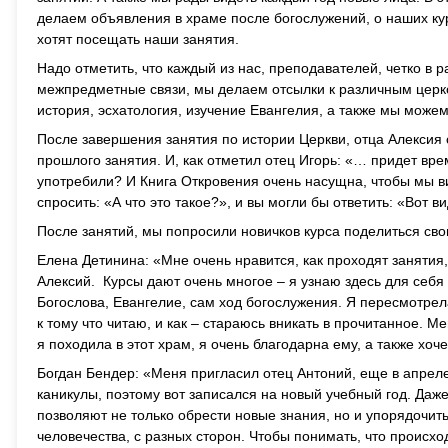
делаем объявления в храме после богослужений, о наших ку
хотят посещать наши занятия.
Надо отметить, что каждый из нас, преподавателей, четко в
межпредметные связи, мы делаем отсылки к различным церко
история, эсхатология, изучение Евангелия, а также мы може
После завершения занятия по истории Церкви, отца Алексия
прошлого занятия. И, как отметил отец Игорь: «… придет врем
употребили? И Книга Откровения очень насущна, чтобы мы в
спросить: «А что это такое?», и вы могли бы ответить: «Вот в
После занятий, мы попросили новичков курса поделиться св
Елена Детинина: «Мне очень нравится, как проходят занятия,
Алексий. Курсы дают очень многое – я узнаю здесь для себя
Богослова, Евангелие, сам ход богослужения. Я пересмотрел
к тому что читаю, и как – стараюсь вникать в прочитанное. М
я походила в этот храм, я очень благодарна ему, а также хо
Богдан Бендер: «Меня пригласил отец Антоний, еще в апреле 
каникулы, поэтому вот записался на новый учебный год. Даже 
позволяют не только обрести новые знания, но и упорядочит
человечества, с разных сторон. Чтобы понимать, что происхо