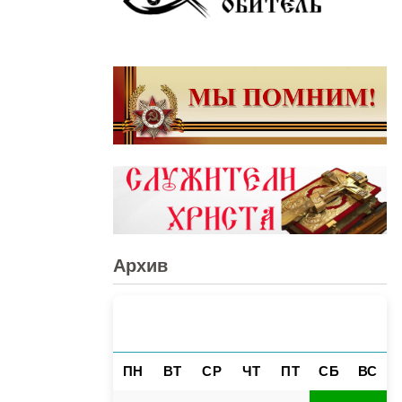
Архив
АВГУСТ 2026
«
»
ПН
ВТ
СР
ЧТ
ПТ
СБ
ВС