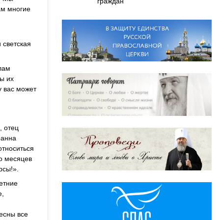
граждан
ам многие
 светская
лам
мы их
у вас может
, отец
оанна
относиться
ко месяцев
рсы!».
летние
е,
ресны все