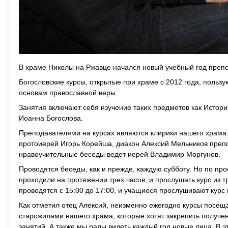
В храме Николы на Ржавце начался новый учебный год препо
Богословские курсы, открытые при храме с 2012 года, поль
основам православной веры.
Занятия включают себя изучение таких предметов как История
Иоанна Богослова.
Преподавателями на курсах являются клирики нашего храма:
протоиерей Игорь Корейша, диакон Алексий Мельников препо
нравоучительные беседы ведет иерей Владимир Моргунов.
Проводятся беседы, как и прежде, каждую субботу. Но по п
проходили на протяжении трех часов, и прослушать курс из 
проводятся с 15:00 до 17:00, и учащиеся прослушивают курс
Как отметил отец Алексий, неизменно ежегодно курсы посещ
старожилами нашего храма, которые хотят закрепить получе
занятий. А также мы рады видеть каждый год новые лица. В эт