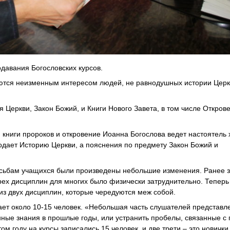
давания Богословских курсов.
зуются неизменным интересом людей, не равнодушных истории Церк
 Церкви, Закон Божий, и Книги Нового Завета, в том числе Откров
 книги пророков и откровение Иоанна Богослова ведет настоятель
дает Историю Церкви, а пояснения по предмету Закон Божий и
росьбам учащихся были произведены небольшие изменения. Ранее 
трех дисциплин для многих было физически затруднительно. Теперь
 из двух дисциплин, которые чередуются меж собой.
ает около 10-15 человек. «Небольшая часть слушателей представл
нные знания в прошлые годы, или устранить пробелы, связанные с
ом году на курсы записались 15 человек, и две трети – это новички