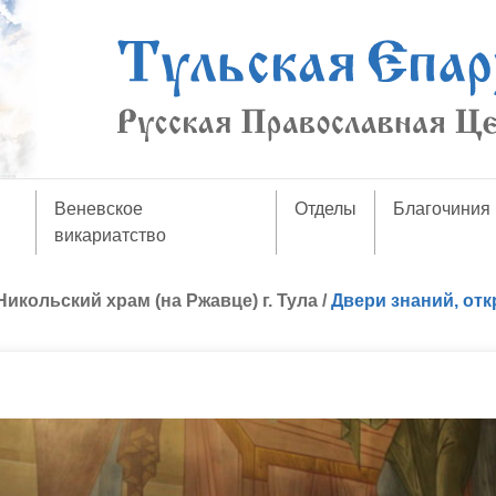
Веневское
Отделы
Благочиния
викариатство
Никольский храм (на Ржавце) г. Тула
/
Двери знаний, от