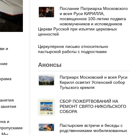
Послание Патриарха Московского
и всея Руси КИРИЛЛА,
посвященное 100-летию подвига
новомучеников и исповедников
Церкви Русской при изъятии церковных
ценностей
Циркулярное письмо относительно
ви и
пастырской работы с подростками
ение
Анонсы
Патриарх Московский и всея Руси
 храма
Кирилл освятит Успенский собор
Тульского кремля
занятия
СБОР ПОЖЕРТВОВАНИЙ НА
 занятия
РЕМОНТ СВЯТО-НИКОЛЬСКОГО
СОБОРА
ена и
Пастырские встречи и беседы с
 пропусками
родственниками мобилизованных
. Мы