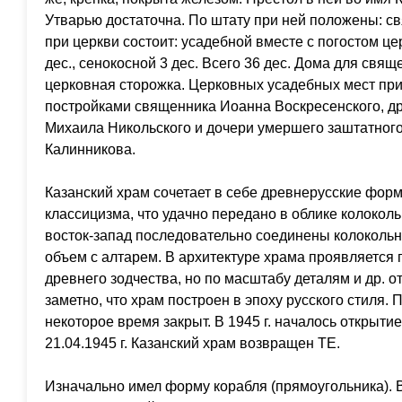
Утварью достаточна. По штату при ней положены: с
при церкви состоит: усадебной вместе с погостом це
дес., сенокосной 3 дес. Всего 36 дес. Дома для свя
церковная сторожка. Церковных усадебных мест при 
постройками священника Иоанна Воскресенского, д
Михаила Никольского и дочери умершего заштатног
Калинникова.
Казанский храм сочетает в себе древнерусские фор
классицизма, что удачно передано в облике колоколь
восток-запад последовательно соединены колокольня
объем с алтарем. В архитектуре храма проявляется 
древнего зодчества, но по масштабу деталям и др. 
заметно, что храм построен в эпоху русского стиля.
некоторое время закрыт. В 1945 г. началось открыти
21.04.1945 г. Казанский храм возвращен ТЕ.
Изначально имел форму корабля (прямоугольника). В