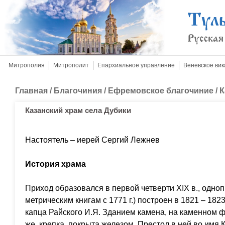
Митрополия
Митрополит
Епархиальное управление
Веневское вик
Главная
/
Благочиния
/
Ефремовское благочиние
/
К
Казанский храм села Дубики
Настоятель – иерей Сергий Лежнев
История храма
Приход образовался в первой четверти XIX в., одно
метрическим книгам с 1771 г.) построен в 1821 – 182
капца Райского И.Я. Зданием камена, на каменном 
же, крепка, покрыта железом. Престол в ней во имя