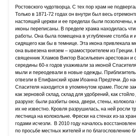
Ростовского чудотворца. С тех пор храм не подвер
Только в 1871-72 годах он внутри был весь отремонт
настоящей церкви и ее пределах были позолочены, 
иконы переписаны. В пределе храма находилась чти
работы. Она была помещена в углубление столба и 
сидящего как бы в темнице. Эта икона привлекала 
она вывезена князем – храмостроителем из Греции. 
священник Хламов Виктор Васильевич арестован и с
середины 60-х годов ухаживали за иконой Спасител
мыли и переодевали в новые одежды. Приблизительн
отвезли в Епифанский храм Иоанна Предтечи. До н
Спасителя находится в упомянутом храме. После за
как зерновой склад, склад для удобрений, как стойло
разрухе: были разбиты окна, двери, стены, колокол
их не известно. Кровля разрушилась, на ней росли т
лестница на колокольне. Фрески на стенах из-за хра
годами исчезли. В 2010 году началось восстановлени
по просьбе местных жителей и по благословлению б