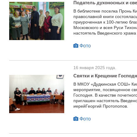
Податель духоносных и с
В библиотеке поселка Пронь К
православной книги состоялась
приуроченная к 100-летию бл
Московского и всея Руси Тихон
настоятель Введенского храма
Фото
16 января 2025 года.
Святки и Крещение Господ
В МКОУ «Дудкинская СОШ» Ки
мероприятие, посвященное св
Господня. В качестве почетног
приглашен настоятель Введенс
иерейГеоргий Протопопов.
Фото