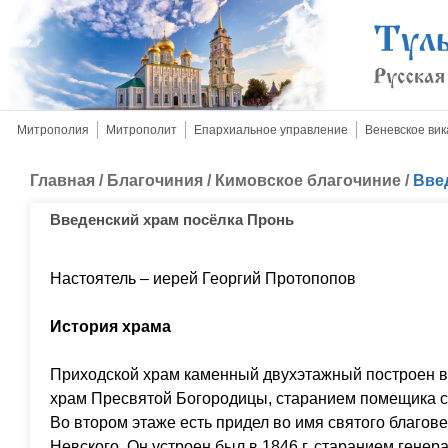
Митрополия
Митрополит
Епархиальное управление
Веневское вик
Главная
/
Благочиния
/
Кимовское благочиние
/
Вве
Введенский храм посёлка Пронь
Настоятель – иерей Георгий Протопопов
История храма
Приходской храм каменный двухэтажный построен в 
храм Пресвятой Богородицы, старанием помещика с
Во втором этаже есть придел во имя святого благов
Невского. Он устроен был в 1846 г. старанием гене