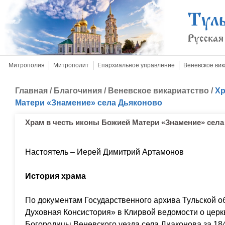
Митрополия
Митрополит
Епархиальное управление
Веневское вик
Главная
/
Благочиния
/
Веневское викариатство
/
Хр
Матери «Знамение» села Дьяконово
Храм в честь иконы Божией Матери «Знамение» сел
Настоятель – Иерей Димитрий Артамонов
История храма
По документам Государственного архива Тульской о
Духовная Консистория» в Клирвой ведомости о цер
Богородицы Веневского уезда села Диаконова за 1844