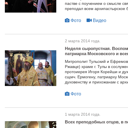
пастве с поучением о смысле св
преподал всем архипастырское б
Фото
Видео
2 марта 2014 года.
Неделя сыропустная. Воспом
патриарха Московского и всея
Митрополит Тульский и Ефремов
Ржавце) храме г. Тулы в сослуже
протоиерея Игоря Корейши и ду
сщмч. Ермогену, патриарху Моско
духовенству и прихожанам с арх
Фото
1 марта 2014 года.
Всех преподобных отцов, в 