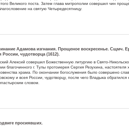
ятого Великого поста. Затем глава митрополии совершил чин прощ
лагословение на святую Четыредесятницу.
инание Адамова изгнания. Прощеное воскресенье. Сщмч. Е
 России, чудотворца (1612).
ский Алексий совершил Божественную литургию в Свято-Никольско
нии благочинного г. Тулы протоиерея Сергия Резухина, настоятеля
ховенства храма. По окончании богослужения было совершено сла
вскому и всея России, чудотворцу, после чего Владыка обратился 
ипастырским словом.
подвиге просиявших.