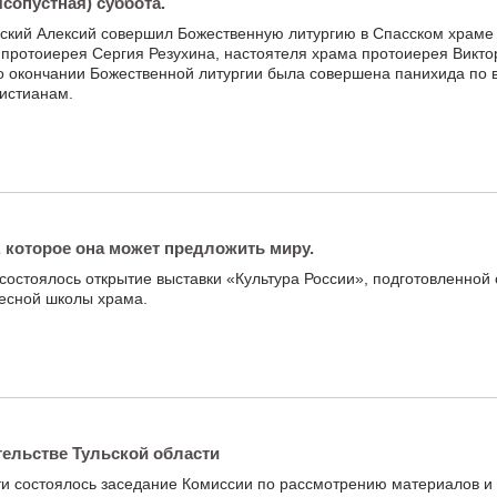
сопустная) суббота.
кий Алексий совершил Божественную литургию в Спасском храме г
ы протоиерея Сергия Резухина, настоятеля храма протоиерея Викто
о окончании Божественной литургии была совершена панихида по 
истианам.
, которое она может предложить миру.
состоялось открытие выставки «Культура России», подготовленной
ресной школы храма.
тельстве Тульской области
ти состоялось заседание Комиссии по рассмотрению материалов и