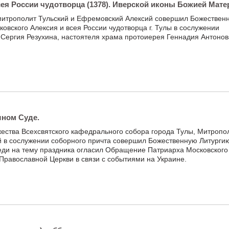
сея России чудотворца (1378). Иверской иконы Божией Мате
 митрополит Тульский и Ефремовский Алексий совершил Божествен
овского Алексия и всея России чудотворца г. Тулы в сослужении
я Сергия Резухина, настоятеля храма протоиерея Геннадия Антонов
шном Суде.
жества Всехсвятского кафедрального собора города Тулы, Митропо
 в сослужении соборного причта совершил Божественную Литургию
ди на тему праздника огласил Обращение Патриарха Московского 
 Православной Церкви в связи с событиями на Украине.