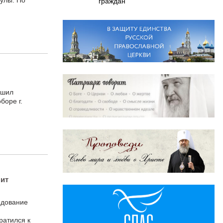
Тулы. По
граждан
ршил
боре г.
лит
едование
ратился к