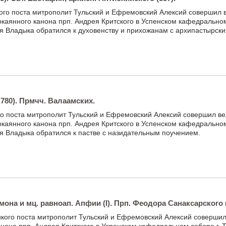
ого поста митрополит Тульский и Ефремовский Алексий совершил 
окаянного канона прп. Андрея Критского в Успенском кафедральном
я Владыка обратился к духовенству и прихожанам с архипастырски
. 780). Прмчч. Валаамских.
о поста митрополит Тульский и Ефремовский Алексий совершил в
окаянного канона прп. Андрея Критского в Успенском кафедральном
я Владыка обратился к пастве с назидательным поучением.
мона и мц. равноап. Апфии (I). Прп. Феодора Санаксарского (
кого поста митрополит Тульский и Ефремовский Алексий совершил