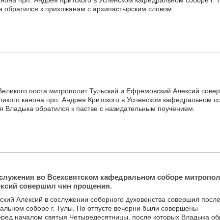
нона прп. Андрея Критского в Успенском кафедральном соборе г. 
а обратился к прихожанам с архипастырским словом.
Великого поста митрополит Тульский и Ефремовский Алексий сове
ликого канона прп. Андрея Критского в Успенском кафедральном со
я Владыка обратился к пастве с назидательным поучением.
ослужения во Всехсвятском кафедральном соборе митропо
ксий совершил чин прощения.
ский Алексий в сослужении соборного духовенства совершил посл
альном соборе г. Тулы. По отпусте вечерни были совершены
ред началом святыя Четыредесятницы, после которых Владыка об