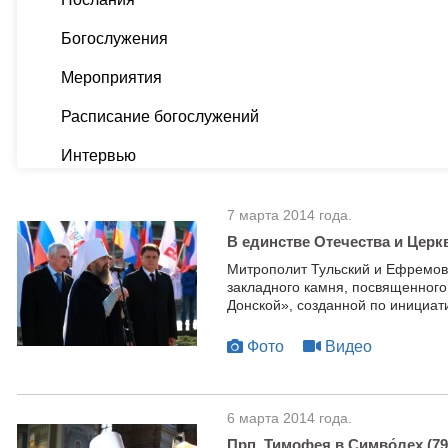
Богослужения
Мероприятия
Расписание богослужений
Интервью
7 марта 2014 года.
В единстве Отечества и Церк
Митрополит Тульский и Ефремов
закладного камня, посвященног
Донской», созданной по инициа
Фото
Видео
6 марта 2014 года.
Прп. Тимофея в Симво́лех (795