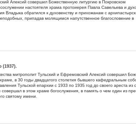
ский Алексий совершил Божественную литургию в Покровском
в сослужении настоятеля храма протоиерея Павла Савельева и дух
ия Владыка обратился к духовенству и прихожанам с архипастырс
реподобных, припадав молящимся напутственное благословение в
 (1937).
ржества митрополит Тульский и Ефремовский Алексий совершил Бо
 храме, в 30 годы двадцатого столетия бывшего кафедральным со
авления Тульской епархии с 1933 по 1935 год до своего ареста из 
 совершал в этом храме богослужения, в память о чем один из пре
го святому имени.