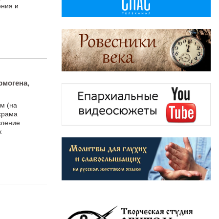
ения и
рмогена,
м (на
 храма
вление
к