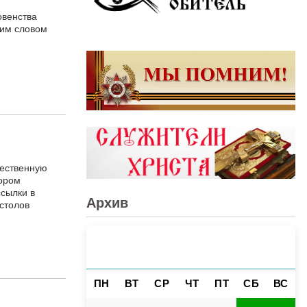
овенства
ким словом
жественную
бором
ссылки в
Архив
столов
АВГУСТ 2026
«
»
ПН
ВТ
СР
ЧТ
ПТ
СБ
ВС