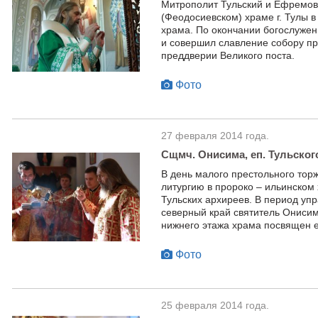
Митрополит Тульский и Ефремов
(Феодосиевском) храме г. Тулы 
храма. По окончании богослужен
и совершил славление собору п
преддверии Великого поста.
Фото
27 февраля 2014 года.
Сщмч. Онисима, еп. Тульского
В день малого престольного то
литургию в пророко – ильинском
Тульских архиреев. В период упр
северный край святитель Онисим
нижнего этажа храма посвящен е
Фото
25 февраля 2014 года.