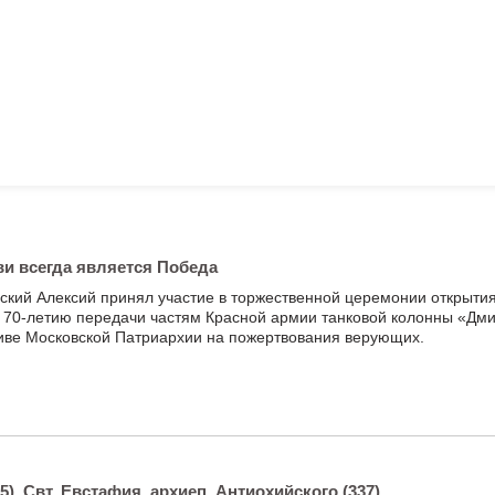
ви всегда является Победа
ский Алексий принял участие в торжественной церемонии открыти
о 70-летию передачи частям Красной армии танковой колонны «Дм
тиве Московской Патриархии на пожертвования верующих.
). Свт. Евстафия, архиеп. Антиохийского (337).