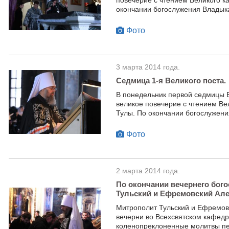
повечерие с чтением Великого ка
окончании богослужения Владык
Фото
3 марта 2014 года.
Седмица 1-я Великого поста.
В понедельник первой седмицы 
великое повечерие с чтением Ве
Тулы. По окончании богослужени
Фото
2 марта 2014 года.
По окончании вечернего бог
Тульский и Ефремовский Але
Митрополит Тульский и Ефремов
вечерни во Всехсвятском кафедр
коленопреклоненные молитвы пе