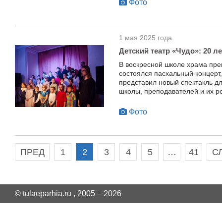
Фото
1 мая 2025 года.
Детский театр «Чудо»: 20 ле
В воскресной школе храма пре
состоялся пасхальный концерт,
представил новый спектакль д
школы, преподавателей и их р
Фото
ПРЕД
1
2
3
4
5
…
41
С
© tulaeparhia.ru , 2005 – 2026