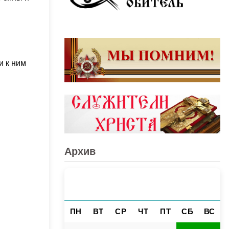
и к ним
Архив
АВГУСТ 2026
«
»
ПН
ВТ
СР
ЧТ
ПТ
СБ
ВС