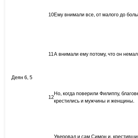
10
Ему внимали все, от малого до боль
11
А внимали ему потому, что он нема
Деян 6, 5
Но, когда поверили Филиппу, благо
12
крестились и мужчины и женщины.
Уверовал и сам Симон и, крестивши