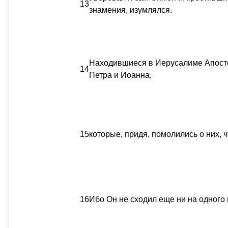
13
знамения, изумлялся.
Находившиеся в Иерусалиме Апосто
14
Петра и Иоанна,
15
которые, придя, помолились о них, 
16
Ибо Он не сходил еще ни на одного 