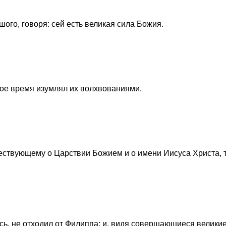
шого, говоря: сей есть великая сила Божия.
лое время изумлял их волхвованиями.
вествующему о Царствии Божием и о имени Иисуса Христа, 
сь, не отходил от Филиппа; и, видя совершающиеся велики