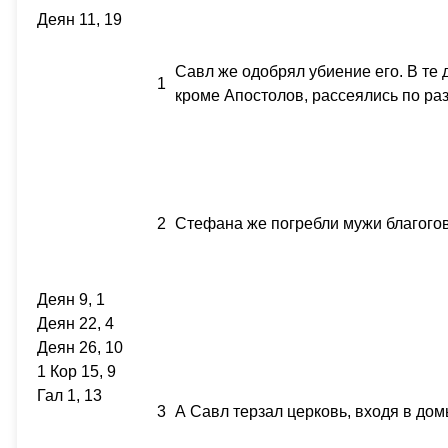
Деян 11, 19
Савл же одобрял убиение его. В те 
1
кроме Апостолов, рассеялись по ра
2
Стефана же погребли мужи благогов
Деян 9, 1
Деян 22, 4
Деян 26, 10
1 Кор 15, 9
Гал 1, 13
3
А Савл терзал церковь, входя в дом