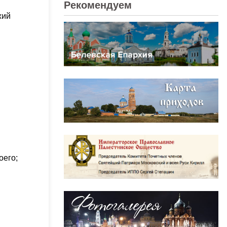
Рекомендуем
жий
оего;