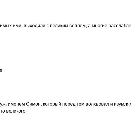
жимых ими, выходили с великим воплем, а многие расслабл
е.
уж, именем Симон, который перед тем волхвовал и изумля
то великого.