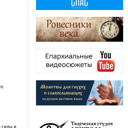
то
е силы и