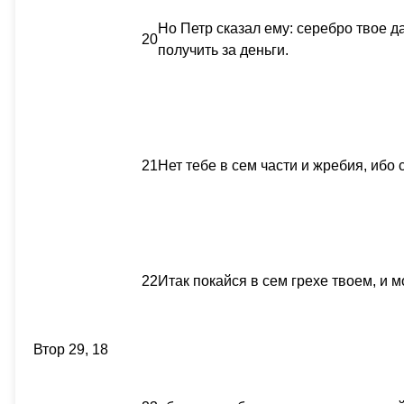
Но Петр сказал ему: серебро твое д
20
получить за деньги.
21
Нет тебе в сем части и жребия, ибо
22
Итак покайся в сем грехе твоем, и м
Втор 29, 18