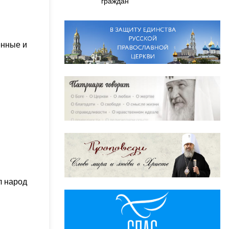
граждан
енные и
л народ