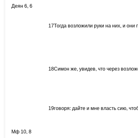
Деян 6, 6
17
Тогда возложили руки на них, и они
18
Симон же, увидев, что через возлож
19
говоря: дайте и мне власть сию, что
Мф 10, 8