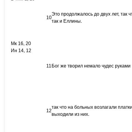
Это продолжалось до двух лет, так 
10
так и Еллины.
Мк 16, 20
Ин 14, 12
11
Бог же творил немало чудес руками
так что на больных возлагали платки
12
выходили из них.