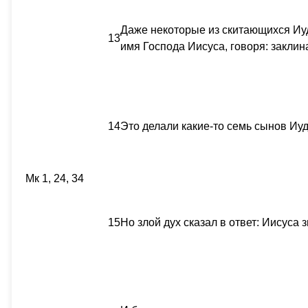
Даже некоторые из скитающихся Иу
13
имя Господа Иисуса, говоря: заклин
14
Это делали какие-то семь сынов Иу
Мк 1, 24, 34
15
Но злой дух сказал в ответ: Иисуса 