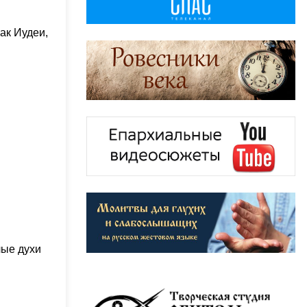
ак Иудеи,
лые духи