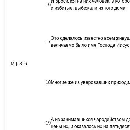
И бросился на них человек, в котором
16
и избитые, выбежали из того дома.
Это сделалось известно всем живущ
17
величаемо было имя Господа Иисус
Мф 3, 6
18
Многие же из уверовавших приходил
А из занимавшихся чародейством до
19
цены их, и оказалось их на пятьдес