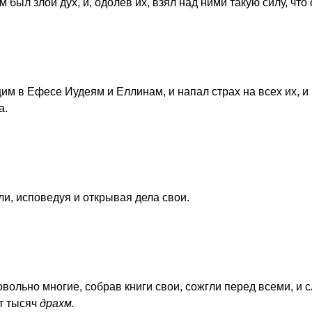
 был злой дух, и, одолев их, взял над ними такую силу, что 
им в Ефесе Иудеям и Еллинам, и напал страх на всех их, и
а.
и, исповедуя и открывая дела свои.
вольно многие, собрав книги свои, сожгли перед всеми, и 
ят тысяч
драхм.