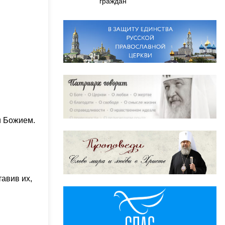
граждан
и Божием.
тавив их,