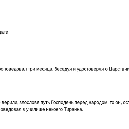
цати.
проповедовал три месяца, беседуя и удостоверяя о Царстви
 верили, злословя путь Господень перед народом, то он, ос
поведовал в училище некоего Тиранна.