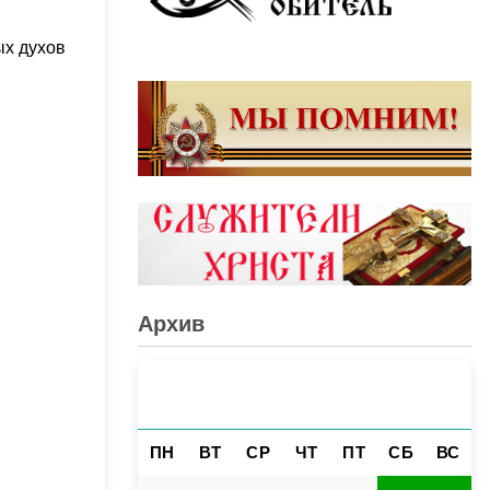
ых духов
Архив
АВГУСТ 2026
«
»
ПН
ВТ
СР
ЧТ
ПТ
СБ
ВС