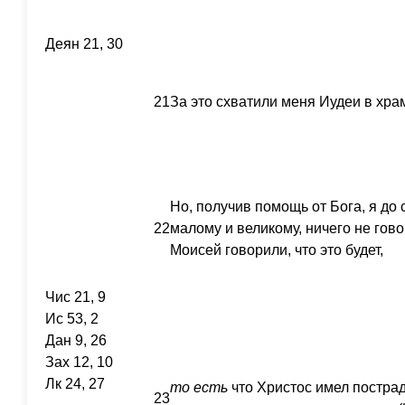
Деян 21, 30
21
За это схватили меня Иудеи в хра
Но, получив помощь от Бога, я до 
22
малому и великому, ничего не гово
Моисей говорили, что это будет,
Чис 21, 9
Ис 53, 2
Дан 9, 26
Зах 12, 10
Лк 24, 27
то
есть
что Христос имел пострад
23