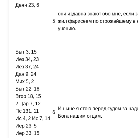
Деян 23, 6
они издавна знают обо мне, если з
5
жил фарисеем по строжайшему в
учению.
Быт 3, 15
Иез 34, 23
Иез 37, 24
Дан 9, 24
Мих 5, 2
Быт 22, 18
Втор 18, 15
2 Цар 7, 12
И ныне я стою́ перед судом за над
Пс 131, 11
6
Бога нашим отцам,
Ис 4, 2 Ис 7, 14
Иер 23, 5
Иер 33, 15