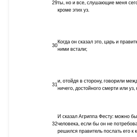
29
ты, но и все, слушающие меня сего
кроме этих уз.
Когда он сказал это, царь и прави
30
ними встали;
и, отойдя в сторону, говорили меж
31
ничего, достойного смерти или уз, 
И сказал Агриппа Фесту: можно бы
32
человека, если бы он не потребова
решился правитель послать его к 