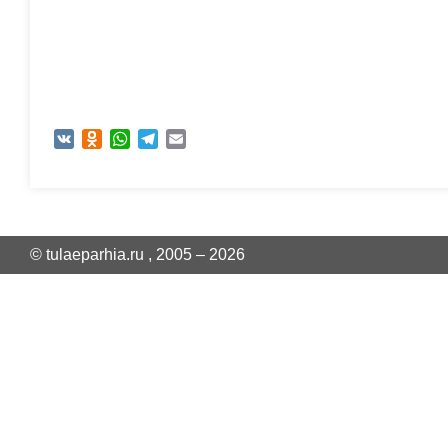
VK
Odnoklassniki
WhatsApp
Telegram
Email
© tulaeparhia.ru , 2005 – 2026