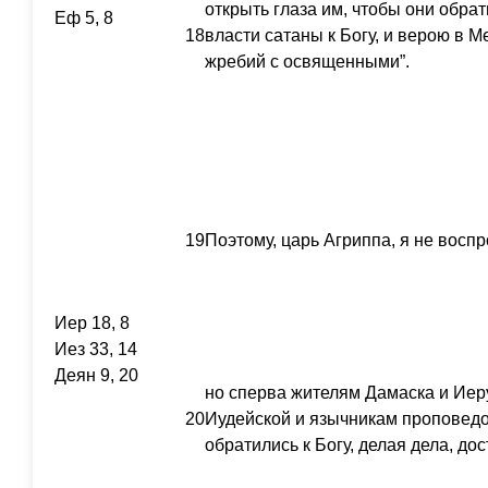
открыть глаза им, чтобы они обрати
Еф 5, 8
18
власти сатаны к Богу, и верою в 
жребий с освященными”.
19
Поэтому, царь Агриппа, я не восп
Иер 18, 8
Иез 33, 14
Деян 9, 20
но сперва жителям Дамаска и Иер
20
Иудейской и язычникам проповедо
обратились к Богу, делая дела, до