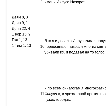
имени Иисуса Назорея.
Деян 8, 3
Деян 9, 1
Деян 22, 4
1 Кор 15, 9
Гал 1, 13
Это я и делал в Иерусалиме: полу
1 Тим 1, 13
10
первосвященников, я многих святы
убивали их, я подавал на то голос;
и по всем синагогам я многократн
11
Иисуса
и, в чрезмерной против ни
чужих городах.