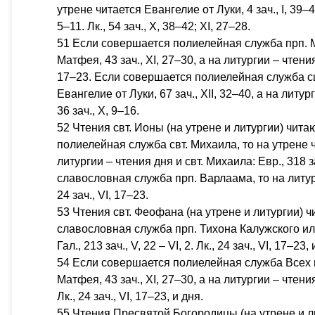
утрене читается Евангелие от Луки, 4 зач., I, 39–4
5–11. Лк., 54 зач., X, 38–42; XI, 27–28.
51 Если совершается полиелейная служба прп. 
Матфея, 43 зач., XI, 27–30, а на литургии – чтения д
17–23. Если совершается полиелейная служба сщ
Евангелие от Луки, 67 зач., XII, 32–40, а на литур
36 зач., X, 9–16.
52 Чтения свт. Ионы (на утрене и литургии) чит
полиелейная служба свт. Михаила, то на утрене чи
литургии – чтения дня и свт. Михаила: Евр., 318 зач
славословная служба прп. Варлаама, то на литургии
24 зач., VI, 17–23.
53 Чтения свт. Феофана (на утрене и литургии) 
славословная служба прп. Тихона Калужского или
Гал., 213 зач., V, 22 – VI, 2. Лк., 24 зач., VI, 17–23, 
54 Если совершается полиелейная служба Всех п
Матфея, 43 зач., XI, 27–30, а на литургии – чтени
Лк., 24 зач., VI, 17–23, и дня.
55 Чтения Пресвятой Богородицы (на утрене и л