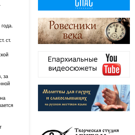
.
 года.
. ст.
ской
, за
енной
 на
шается
т