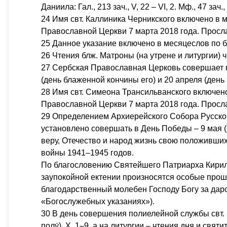
Даниила: Гал., 213 зач., V, 22 – VI, 2. Мф., 47 зач., 
24 Имя свт. Каллиника Черникского включено в
Православной Церкви 7 марта 2018 года. Прос
25 Данное указание включено в месяцеслов по 
26 Чтения блж. Матроны (на утрене и литургии) 
27 Сербская Православная Церковь совершает пам
(день блаженной кончины его) и 20 апреля (день
28 Имя свт. Симеона Трансильванского включе
Православной Церкви 7 марта 2018 года. Прос
29 Определением Архиерейского Собора Русской
установлено совершать в День Победы – 9 мая 
веру, Отечество и народ жизнь свою положивших
войны 1941–1945 годов.
По благословению Святейшего Патриарха Кирилл
заупокойной ектении произносятся особые прош
благодарственный молебен Господу Богу за дар
«Богослужебных указаниях»).
30 В день совершения полиелейной службы свт. И
полу́), X, 1–9, а на литургии – чтения дня и святител