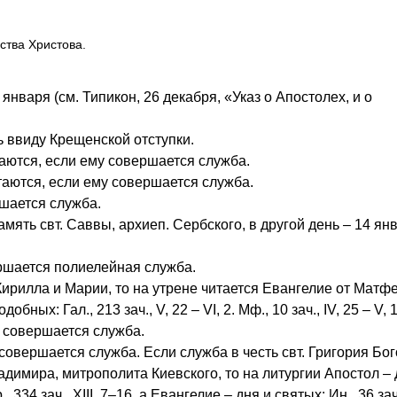
ства Христова.
нваря (см. Типикон, 26 декабря, «Указ о Апостолех, и о
ь ввиду Крещенской отступки.
итаются, если ему совершается служба.
итаются, если ему совершается служба.
ршается служба.
ть свт. Саввы, архиеп. Сербского, в другой день – 14 янв
ершается полиелейная служба.
ирилла и Марии, то на утрене читается Евангелие от Матфе
обных: Гал., 213 зач., V, 22 – VI, 2. Мф., 10 зач., IV, 25 – V, 
у совершается служба.
совершается служба. Если служба в честь свт. Григория Бо
димира, митрополита Киевского, то на литургии Апостол – 
34 зач., XIII, 7–16, а Евангелие – дня и святых: Ин., 36 зач.