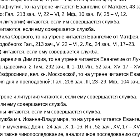
фнутия, то на утрене читается Евангелие от Матфея, 43 зач
л., 213 зач., V, 22 – VI, 2. Мф., 10 зач., IV, 25 – V, 12.
 и литургии) читаются, если им совершается служба.
 читаются, если ему совершается служба.
ила Сорского, то на утрене читается Евангелие от Матфея,
обного: Гал., 213 зач., V, 22 – VI, 2. Лк., 24 зач., VI, 17–23.
) читаются, если ему совершается служба.
аревича Димитрия, то на утрене читается Евангелие от Лук
 царевича: 2 Тим., 292 зач., II, 1–10. Ин., 52 зач., XV, 17 – XVI
вфросинии, вел. кн. Московской, то на утрене читается Ева
я дня и преподобной: Гал., 208 зач., III, 23–29. Мф., 104 зач.
утрене и литургии) читаются, если ему совершается служба.
сли ему совершается служба.
ны читаются, если им совершается служба.
лужба мч. Иоанна-Владимира, то на утрене читается Еванге
 и мученика: Деян., 24 зач., X, 1–16. Ин., 52 зач., XV, 17 – XVI
тся также чинопоследование, аналогичное последованию сл