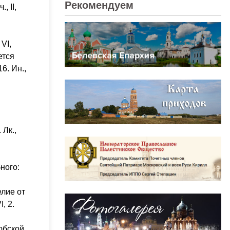
Рекомендуем
, II,
 VI,
ется
16. Ин.,
 Лк.,
ного:
елие от
, 2.
юбской