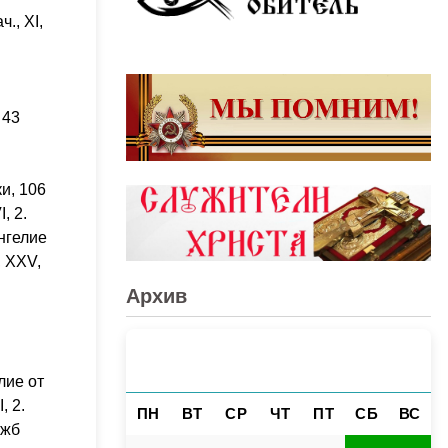
., XI,
 43
и, 106
, 2.
нгелие
, XXV,
Архив
АВГУСТ 2026
«
»
лие от
, 2.
ПН
ВТ
СР
ЧТ
ПТ
СБ
ВС
ужб