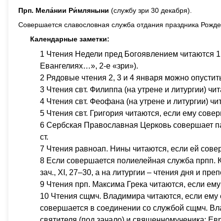
Прп. Мела́нии Ри́мляныни
(службу зри 30 декабря).
Совершается славословная служба отдания праздника Рожде
Календарные заметки:
1 Чтения Недели пред Богоявлением читаются 1 я
Евангелиях…», 2-е «зри»).
2 Рядовые чтения 2, 3 и 4 января можно опустит
3 Чтения свт. Филиппа (на утрене и литургии) ч
4 Чтения свт. Феофана (на утрене и литургии) ч
5 Чтения свт. Григория читаются, если ему сове
6 Сербская Православная Церковь совершает памя
ст.
7 Чтения равноап. Нины читаются, если ей сов
8 Если совершается полиелейная служба прпп. К
зач., XI, 27–30, а на литургии – чтения дня и препод
9 Чтения прп. Максима Грека читаются, если ем
10 Чтения сщмч. Владимира читаются, если ему 
совершается в соединении со службой сщмч. Вла
святителя (под зачало) и священномученика: Евр., 3