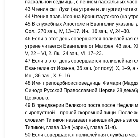
пасхальной седмицы, с пением пасхальных часо
43 Чтения свт. Луки (на утрене и литургии) чита
44 Чтения прав. Иоанна Кронштадтского (на утре
45 В служебных Апостоле и Евангелии указаны д
Сол., 270 зач., IV, 13–17. Ин., 16 зач., V, 24–30.
46 Если в этот день совершается полиелейная с
утрене читается Евангелие от Матфея, 43 зач., XI,
V, 22 – VI, 2. Лк., 24 зач., VI, 17–23.
47 Если в этот день совершается полиелейная сл
Евангелие от Иоанна, 35 зач. (от полу́), X, 1–9, а 
Ин., 36 зач., X, 9–16.
48 Имя преподобноисповедницы Фамари (Мардж
Синода Русской Православной Церкви 28 декаб
Церковью.
49 В преддверии Великого поста после Недели 
сыропустной – прочей скоромной пищи. После ж
словам» Типикон называет нынешний день загов
Типикон, глава 33-я («зри»), глава 51-я).
50 Если совершается полиелейная служба в чес