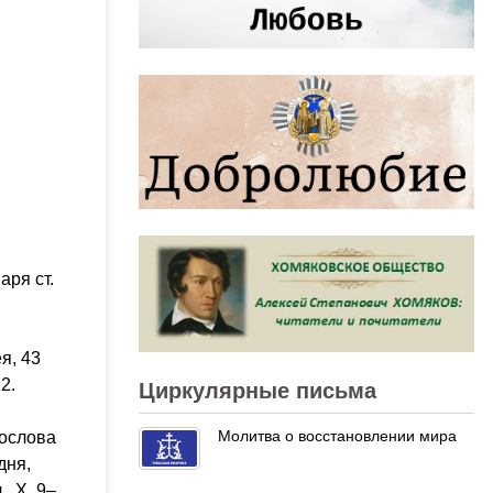
аря ст.
я, 43
12.
Циркулярные письма
Молитва о восстановлении мира
гослова
дня,
, X, 9–