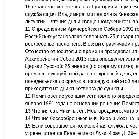
16 (евангельские чтения свт. Григория и сщмч.
служба сщмч. Владимира, митрополита Киевского, 
литургии – чтения дня и священномученика: Евр., 33
11 Определением Архиерейского Собора 1992 г
Российских установлено совершать 25 января (п
воскресенье после него. В связи с различием пр
Отечестве относительно времени празднования 
Архиерейский Собор 2013 года определил уста
Церкви Русской: 25 января (по старому стилю), 
предшествующий этой дате воскресный день, есл
понедельника до среды; в последующий этой дат
приходится на дни от четверга до субботы.
12 Поминовение усопших установлено определе
января 1991 года на основании решения Помест
13 Чтения свт. Никиты, еп. Новгородского, чита
14 Чтения бессребреников мчч. Кира и Иоанна ч
15 Если совершается полиелейная служба в чес
утрене читается Евангелие от Луки, 4 зач., I, 39–4