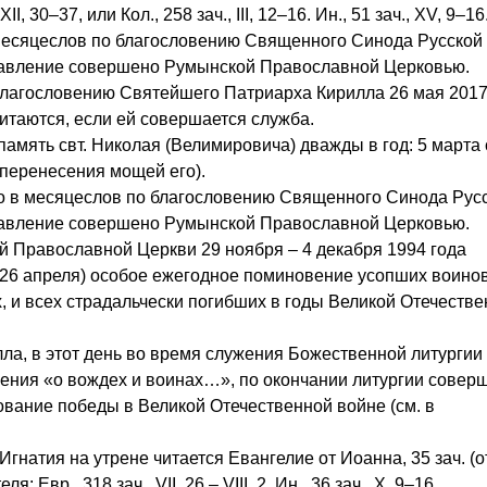
XII, 30–37, или Кол., 258 зач., III, 12–16. Ин., 51 зач., XV, 9–16
 месяцеслов по благословению Священного Синода Русской
лавление совершено Румынской Православной Церковью.
благословению Святейшего Патриарха Кирилла 26 мая 2017
читаются, если ей совершается служба.
ять свт. Николая (Велимировича) дважды в год: 5 марта ст
 перенесения мощей его).
но в месяцеслов по благословению Священного Синода Рус
лавление совершено Румынской Православной Церковью.
 Православной Церкви 29 ноября – 4 декабря 1994 года
(26 апреля) особое ежегодное поминовение усопших воинов
, и всех страдальчески погибших в годы Великой Отечеств
а, в этот день во время служения Божественной литургии
ения «о вождех и воинах…», по окончании литургии совер
ование победы в Великой Отечественной войне (см. в
гнатия на утрене читается Евангелие от Иоанна, 35 зач. (о
я: Евр., 318 зач., VII, 26 – VIII, 2. Ин., 36 зач., X, 9–16.