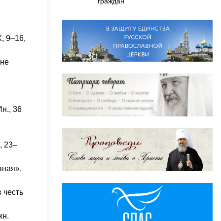
граждан
, 9–16,
 не
Ин., 36
, 23–
вная»,
 честь
кн.