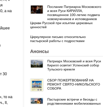
ая
Послание Патриарха Московского
и всея Руси КИРИЛЛА,
0, а на
посвященное 100-летию подвига
новомучеников и исповедников
Церкви Русской при изъятии церковных
ценностей
жайшее
Циркулярное письмо относительно
пастырской работы с подростками
в
Анонсы
Патриарх Московский и всея Руси
Кирилл освятит Успенский собор
Тульского кремля
т 30
СБОР ПОЖЕРТВОВАНИЙ НА
РЕМОНТ СВЯТО-НИКОЛЬСКОГО
СОБОРА
, то на
Пастырские встречи и беседы с
, II,
родственниками мобилизованных