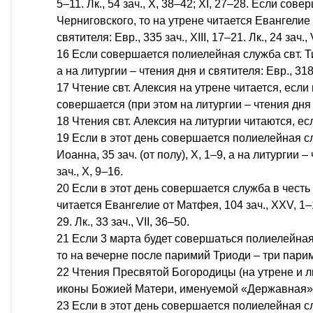
5–11. Лк., 54 зач., X, 38–42; XI, 27–28. Если со
Черниговского, то на утрене читается Евангелие о
святителя: Евр., 335 зач., XIII, 17–21. Лк., 24 зач.,
16 Если совершается полиелейная служба свт. Тих
а на литургии – чтения дня и святителя: Евр., 318 зач
17 Чтение свт. Алексия на утрене читается, есл
совершается (при этом на литургии – чтения дня 
18 Чтения свт. Алексия на литургии читаются, е
19 Если в этот день совершается полиелейная с
Иоанна, 35 зач. (от полу), X, 1–9, а на литургии –
зач., X, 9–16.
20 Если в этот день совершается служба в чест
читается Евангелие от Матфея, 104 зач., XXV, 1–13
29. Лк., 33 зач., VII, 36–50.
21 Если 3 марта будет совершаться полиелейна
то на вечерне после паримий Триоди – три пари
22 Чтения Пресвятой Богородицы (на утрене и л
иконы Божией Матери, именуемой «Державная»
23 Если в этот день совершается полиелейная служ