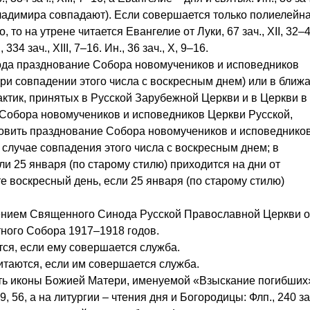
 Владимира совпадают). Если совершается только полиелейн
то на утрене читается Евангелие от Луки, 67 зач., XII, 32–4
4 зач., XIII, 7–16. Ин., 36 зач., X, 9–16.
ода празднование Собора новомучеников и исповедников
ри совпадении этого числа с воскресным днем) или в бли
актик, принятых в Русской Зарубежной Церкви и в Церкви в
Собора новомучеников и исповедников Церкви Русской,
новить празднование Собора новомучеников и исповеднико
в случае совпадения этого числа с воскресным днем; в
и 25 января (по старому стилю) приходится на дни от
е воскресный день, если 25 января (по старому стилю)
нием Священного Синода Русской Православной Церкви о
ного Собора 1917–1918 годов.
ются, если ему совершается служба.
итаются, если им совершается служба.
ть иконы Божией Матери, именуемой «Взыскание погибших»
9, 56, а на литургии – чтения дня и Богородицы: Флп., 240 зач.