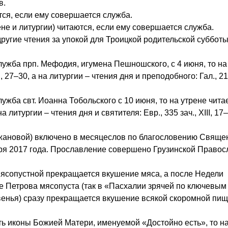
в.
ются, если ему совершается служба.
не и литургии) читаются, если ему совершается служба.
ругие чтения за упокой для Троицкой родительской субботы
лужба прп. Мефодия, игумена Пешношского, с 4 июня, то на
 27–30, а на литургии – чтения дня и преподобного: Гал., 21
ужба свт. Иоанна Тобольского с 10 июня, то на утрене чита
на литургии – чтения дня и святителя: Евр., 335 зач., XIII, 17
ановой) включено в месяцеслов по благословению Свяще
ря 2017 года. Прославление совершено Грузинской Правос
мясопустной прекращается вкушение мяса, а после Недели
е Петрова мясопуста (так в «Пасхалии зрячей по ключевым
енья) сразу прекращается вкушение всякой скоромной пищи
ть иконы Божией Матери, именуемой «Достойно есть», то н