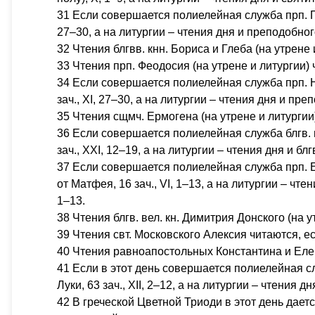
31 Если совершается полиелейная служба прп. Па
27–30, а на литургии – чтения дня и преподобного: Га
32 Чтения блгвв. кнн. Бориса и Глеба (на утрене
33 Чтения прп. Феодосия (на утрене и литургии)
34 Если совершается полиелейная служба прп. Н
зач., XI, 27–30, а на литургии – чтения дня и препод
35 Чтения сщмч. Ермогена (на утрене и литургии
36 Если совершается полиелейная служба блгв. ц
зач., XXI, 12–19, а на литургии – чтения дня и блгв.
37 Если совершается полиелейная служба прп. Е
от Матфея, 16 зач., VI, 1–13, а на литургии – чтени
1–13.
38 Чтения блгв. вел. кн. Димитрия Донского (на 
39 Чтения свт. Московского Алексия читаются, е
40 Чтения равноапостольных Константина и Еле
41 Если в этот день совершается полиелейная с
Луки, 63 зач., XII, 2–12, а на литургии – чтения дня
42 В греческой Цветной Триоди в этот день дае