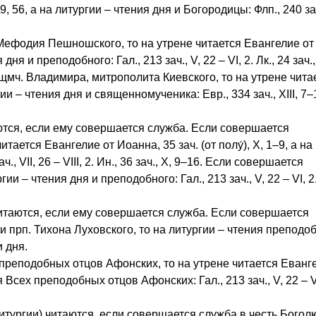
9, 56, а на литургии – чтения дня и Богородицы: Флп., 240 зач.
Мефодия Пешношского, то на утрене читается Евангелие от
ня и преподобного: Гал., 213 зач., V, 22 – VI, 2. Лк., 24 зач.,
мч. Владимира, митрополита Киевского, то на утрене чита
гии – чтения дня и священномученика: Евр., 334 зач., XIII, 7–
аются, если ему совершается служба. Если совершается
тается Евангелие от Иоанна, 35 зач. (от полу́), X, 1–9, а на
., VII, 26 – VIII, 2. Ин., 36 зач., X, 9–16. Если совершается
 – чтения дня и преподобного: Гал., 213 зач., V, 22 – VI, 2.
читаются, если ему совершается служба. Если совершается
 прп. Тихона Луховского, то на литургии – чтения преподоб
и дня.
реподобных отцов Афонских, то на утрене читается Еванг
я Всех преподобных отцов Афонских: Гал., 213 зач., V, 22 – VI
итургии) читаются, если совершается служба в честь Богол