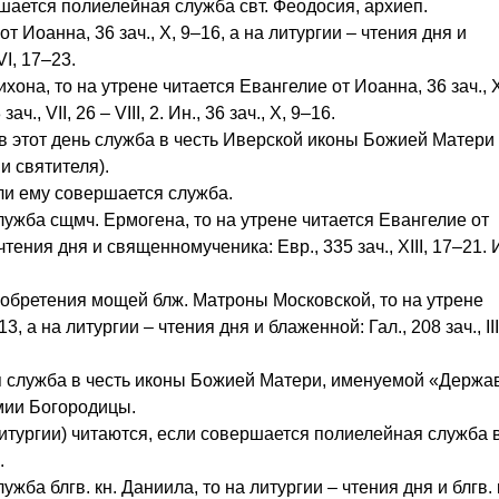
вершается полиелейная служба свт. Феодосия, архиеп.
т Иоанна, 36 зач., X, 9–16, а на литургии – чтения дня и
 VI, 17–23.
она, то на утрене читается Евангелие от Иоанна, 36 зач., X
., VII, 26 – VIII, 2. Ин., 36 зач., X, 9–16.
и в этот день служба в честь Иверской иконы Божией Матери
и святителя).
сли ему совершается служба.
лужба сщмч. Ермогена, то на утрене читается Евангелие от
 чтения дня и священномученика: Евр., 335 зач., XIII, 17–21. 
ь обретения мощей блж. Матроны Московской, то на утрене
, а на литургии – чтения дня и блаженной: Гал., 208 зач., III
я служба в честь иконы Божией Матери, именуемой «Держа
мии Богородицы.
итургии) читаются, если совершается полиелейная служба в
.
ба блгв. кн. Даниила, то на литургии – чтения дня и блгв. 