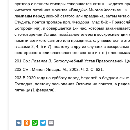
притвор с пением стихиры совершается лития – кадится пр
читается литийная молитва «Влады́ко Многоми́лостиве…»,
лампады перед иконой святого или праздника, затем чита
Студита, поется тропарь прп. Феодора, глас 8-й: «Правосла
Богородична), и совершается 1-й час, который заканчивае
с точки зрения Устава, пома́зание елеем в воскресные дни
памяти великого святого или праздника, случившегося в это
главами 2, 4, 5 и 7), поэтому в других случаях в воскресны
шестеричного или славословного святого и т. п.) елеопома́
201 Ср.:
Розанов В.
Богослужебный Устав Православной Цер
202 См.: Минея-Январь. М., 2002. Ч. 2. С. 621.
203 В 2020 году на субботу перед Неделей о блудном сын
Господня, поэтому песнопения Октоиха не поются, а рядов
пятницу (1 февраля).
VK
Odnoklassniki
WhatsApp
Telegram
Email