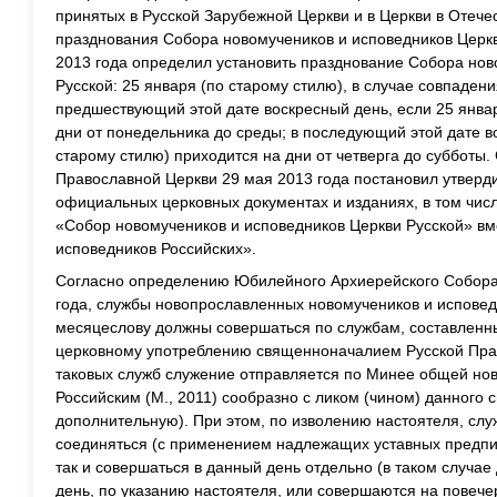
принятых в Русской Зарубежной Церкви и в Церкви в Отече
празднования Собора новомучеников и исповедников Церк
2013 года определил установить празднование Собора нов
Русской: 25 января (по старому стилю), в случае совпадени
предшествующий этой дате воскресный день, если 25 январ
дни от понедельника до среды; в последующий этой дате в
старому стилю) приходится на дни от четверга до субботы
Православной Церкви 29 мая 2013 года постановил утверди
официальных церковных документах и изданиях, в том чис
«Собор новомучеников и исповедников Церкви Русской» вм
исповедников Российских».
Согласно определению Юбилейного Архиерейского Собора
года, службы новопрославленных новомучеников и исповед
месяцеслову должны совершаться по службам, составленны
церковному употреблению священноначалием Русской Прав
таковых служб служение отправляется по Минее общей но
Российским (М., 2011) сообразно с ликом (чином) данного 
дополнительную). При этом, по изволению настоятеля, слу
соединяться (с применением надлежащих уставных предпи
так и совершаться в данный день отдельно (в таком случае
день, по указанию настоятеля, или совершаются на повече