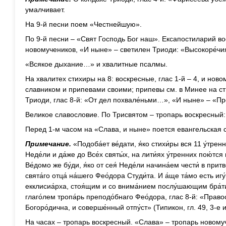
умалчивает.
На 9-й песни поем «Честнейшую».
По 9-й песни – «Свят Господь Бог наш». Ексапостиларий во
новомучеников, «И ныне» – светилен Триоди: «Высокоре́чи
«Всякое дыхание…» и хвалитные псалмы.
На хвалитех стихиры на 8: воскресные, глас 1-й – 4, и новом
славником и припевами своими; припевы см. в Минее на ст
Триоди, глас 8-й: «От дел похвале́ньми…», «И ныне» – «П
Великое славословие. По Трисвятом – тропарь воскресный
Перед 1-м часом на «Слава, и ныне» поется евангельская с
Примечание.
«Подоба́ет ве́дати, я́ко стихи́ры вся 11 у́трен
Неде́ли и да́же до Все́х святы́х, на лити́ях у́тренних пою́тся 
Ве́домо же бу́ди, я́ко от сея́ Неде́ли начина́ем чести́ в притв
свята́го отца́ на́шего Фео́дора Студи́та. И а́ще та́мо есть игу́
екклисиа́рха, стоя́щим и со внима́нием послу́шающим бра́ти
глаго́лем тропа́рь преподо́бнаго Фео́дора, глас 8-й: «Прав
Богоро́дична, и соверше́нный отпу́ст» (Типикон, гл. 49, 3-е и
На часах – тропарь воскресный. «Слава» – тропарь новому