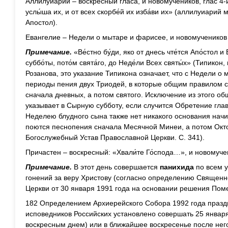
Аллилуиарий – воскресный гласа, и новомучеников, глас 4-й
услы́ша их, и от всех скорбе́й их изба́ви их» (аллилуиари
Апостол).
Евангелие – Недели о мытаре и фарисее, и новомучеников (
Примечание.
«Ве́стно бу́ди, яко от днесь чте́тся Апо́стол и
суббо́ты, пото́м свята́го, до Неде́ли Всех святы́х» (Типикон,
Розанова, это указание Типикона означает, что с Недели 
периоды пения двух Триодей, в которые общим правилом с
сначала дневных, а потом святого. Исключение из этого об
указывает в Сырную субботу, если случится Обретение гл
Неделею блудного сына также нет никакого основания начи
поются песнопения сначала Месячной Минеи, а потом Окт
Богослужебный Устав Православной Церкви. С. 341).
Причастен – воскресный: «Хвали́те Го́спода…», и новомуче
Примечание.
В этот день совершается
панихида
по всем 
гонений за веру Христову (согласно определению Священ
Церкви от 30 января 1991 года на основании решения Поме
182 Определением Архиерейского Собора 1992 года празд
исповедников Российских установлено совершать 25 января
воскресным днем) или в ближайшее воскресенье после него.