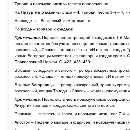
Триоди и новомучеников читаются попеременно.
На Литургии
блаженны гласа – 4, Триоди, песнь 3-я – 4, и 
На входе: «…Воскресы́й из мертвых…».
По входе – тропари и кондаки:
Примечание.
Порядок пения тропарей и кондаков в 1-й Ма
января излагается без учета посвящения храма: тропарь во
воскресный, «Слава» – кондак святых, «И ныне» – кондак Т
храме Богородицы может петься тропарь и кондак храма. С
Православной Церкви. С. 422, 428–430.
В храме Господском и святого – тропарь воскресный, тропа
воскресный. «Слава» – кондак новомучеников, «И ныне» – 
В храме Богородицы – тропарь воскресный, тропарь храма,
воскресный, кондак Триоди. «Слава» – кондак новомученик
Примечание.
Поскольку в честь новомучеников совершалос
Литургии тропарь и кондак храма святого не поется.
Прокимен – воскресный гласа, и новомучеников, глас 7-й: «
Апостол – Недели о мытаре и фарисее, и новомучеников (Ри