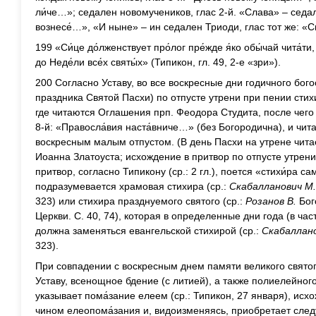
ли́че…»; седален новомучеников, глас 2-й. «Слава» – седал
вознесе́…», «И ныне» – ин седален Триоди, глас тот же: «
199 «Си́це до́лженствует про́лог пре́жде я́ко обы́чай чита́ти,
до Неде́ли все́х святы́х» (Типикон, гл. 49, 2-е «зри»).
200 Согласно Уставу, во все воскресные дни годичного бог
праздника Святой Пасхи) по отпусте утрени при пении сти
где читаются Оглашения прп. Феодора Студита, после чего 
8-й: «Правосла́вия наста́вниче…» (без Богородична), и чит
воскресным малым отпустом. (В день Пасхи на утрене чита
Иоанна Златоуста; исхождение в притвор по отпусте утрен
притвор, согласно Типикону (ср.: 2 гл.), поется «стихи́ра са
подразумевается храмовая стихира (ср.:
Скабалланович М.
323) или стихира празднуемого святого (ср.:
Розанов В.
Бог
Церкви. С. 40, 74), которая в определенные дни года (в ча
должна заменяться евангельской стихирой (ср.:
Скабаллано
323).
При совпадении с воскресным днем памяти великого свято
Уставу, всенощное бдение (с литией), а также полиелейног
указывает пома́зание елеем (ср.: Типикон, 27 января), ис
чином елеопома́зания и, видоизменяясь, приобретает сл