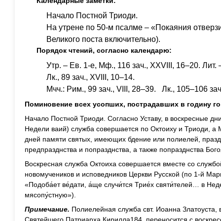
Календарные заметки:
Начало Постной Триоди.
На утрене по 50-м псалме – «Покаяния отверз
Великого поста включительно).
Порядок чтений, согласно календарю:
Утр. – Ев. 1-е, Мф., 116 зач., XXVIII, 16–20. Лит. –
Лк., 89 зач., XVIII, 10–14.
Мчч.: Рим., 99 зач., VIII, 28–39. Лк., 105–106 зач
Поминовение всех усопших, пострадавших в годину го
Начало Постной Триоди. Согласно Уставу, в воскресные дн
Недели ваий) служба совершается по Октоиху и Триоди, а 
дней памяти святых, имеющих бдение или полиелей, празд
предпразднства и попразднства, а также попразднства Бого
Воскресная служба Октоиха совершается вместе со службо
новомучеников и исповедников Церкви Русской (по 1-й Мар
«Подоба́ет ве́дати, а́ще случи́тся Трие́х святи́телей… в Неде́
мясопу́стную»).
Примечание.
Полиелейная служба свт. Иоанна Златоуста, 
Святейшего Патриарха Кирилла184, переносится с воскресен