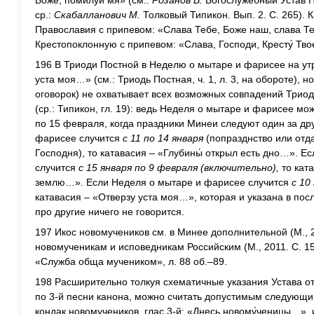
Боже, помилуй мя» (см.:
Розанов В.
Богослужебный Устав П
ср.:
Скабалланович М.
Толковый Типикон. Вып. 2. С. 265).
Православия с припевом: «Слава Тебе, Боже наш, слава Те
Крестопоклонную с припевом: «Слава, Господи, Кресту́ Тво
196 В Триоди Постной в Неделю о мытаре и фарисее на ут
уста моя…» (см.: Триодь Постная, ч. 1, л. 3, на обороте), н
оговорок) не охватывает всех возможных совпадений Трио
(ср.: Типикон, гл. 19): ведь Неделя о мытаре и фарисее мо
по 15 февраля, когда праздники Минеи следуют один за др
фарисее случится
с 11 по 14 января
(попразднство или отд
Господня), то катавасия – «Глубины́ открыл есть дно…». 
случится
с 15 января по 9 февраля (включительно),
то ката
землю…». Если Неделя о мытаре и фарисее случится
с 10
катавасия – «Отверзу уста моя…», которая и указана в пос
про другие ничего не говорится.
197 Икос новомучеников см. в Минее дополнительной (М., 
новомученикам и исповедникам Российским (М., 2011. С. 15–
«Служба обща мучеником», л. 88 об.–89.
198 Расширительно толкуя схематичные указания Устава о
по 3-й песни канона, можно считать допустимым следующи
кондак новомучеников, глас 3-й: «Днесь новому́ченицы…», 