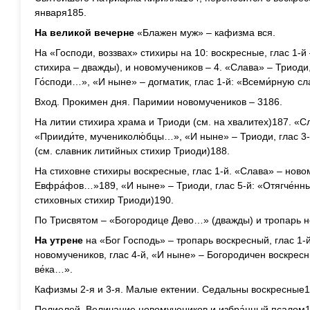
января185.
На великой вечерне
«Блажен муж» – кафизма вся.
На «Господи, воззвах» стихиры на 10: воскресные, глас 1-й –
стихира – дважды), и новомучеников – 4. «Слава» – Триоди,
Го́споди…», «И ныне» – догматик, глас 1-й: «Всеми́рную сл
Вход. Прокимен дня. Паримии новомучеников – 3186.
На литии стихира храма и Триоди (см. на хвалитех)187. «Сл
«Прииди́те, мучениколю́бцы…», «И ныне» – Триоди, глас 3-
(см. славник литийных стихир Триоди)188.
На стиховне стихиры воскресные, глас 1-й. «Слава» – новом
Евфра́фов…»189, «И ныне» – Триоди, глас 5-й: «Отягче́нн
стиховных стихир Триоди)190.
По Трисвятом – «Богородице Дево…» (дважды) и тропарь но
На утрене
на «Бог Господь» – тропарь воскресный, глас 1-
новомучеников, глас 4-й, «И ныне» – Богородичен воскресн
ве́ка…».
Кафизмы 2-я и 3-я. Малые ектении. Седальны воскресные1
Полиелей. Величание новомучеников и избра́нный псалом1