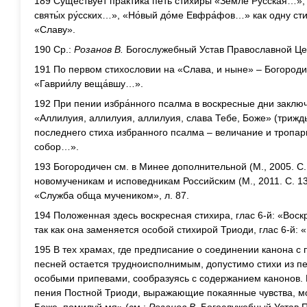
189 Существует практика петь стихиры «Земле́ Ру́сская…», 
святы́х ру́сских…», «Но́вый до́ме Евфра́фов…» как одну сти
«Славу».
190 Ср.:
Розанов В.
Богослужебный Устав Православной Цер
191 По первом стихословии на «Слава, и ныне» – Богороди
«Гаврии́лу веща́вшу…».
192 При пении избра́нного псалма в воскресные дни заклю
«Аллилуия, аллилуия, аллилуия, слава Тебе, Боже» (трижды
последнего стиха избранного псалма – величание и тропар
собор…».
193 Богородичен см. в Минее дополнительной (М., 2005. С
новомученикам и исповедникам Российским (М., 2011. С. 13)
«Служба обща мучеником», л. 87.
194 Положенная здесь воскресная стихира, глас 6-й: «Воскре
так как она заменяется особой стихирой Триоди, глас 6-й: 
195 В тех храмах, где предписание о соединении канона с
песней остается трудноисполнимым, допустимо стихи из 
особыми припевами, сообразуясь с содержанием канонов.
пения Постной Триоди, выражающие покаянные чувства, м