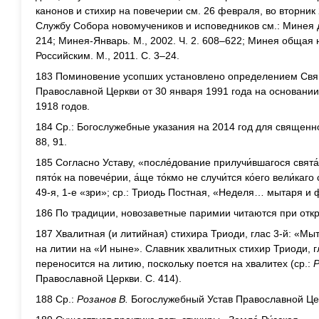
канонов и стихир на повечерии см. 26 февраля, во вторник
Службу Собора новомучеников и исповедников см.: Минея д
214; Минея-Январь. М., 2002. Ч. 2. 608–622; Минея общая
Российским. М., 2011. С. 3–24.
183 Поминовение усопших установлено определением Свя
Православной Церкви от 30 января 1991 года на основани
1918 годов.
184 Ср.: Богослужебные указания на 2014 год для священно
88, 91.
185 Согласно Уставу, «после́дование прилучи́вшагося свята́го
пято́к на повече́рии, а́ще то́кмо не случи́тся ко́его вели́каго 
49-я, 1-е «зри»; ср.: Триодь Постная, «Неделя… мытаря и 
186 По традиции, новозаветные паримии читаются при откр
187 Хвалитная (и литийная) стихира Триоди, глас 3-й: «Мыт
на литии на «И ныне». Славник хвалитных стихир Триоди, г
переносится на литию, поскольку поется на хвалитех (ср.:
Р
Православной Церкви. С. 414).
188 Ср.:
Розанов В.
Богослужебный Устав Православной Цер