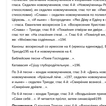
гласа. Седален новомучеников, глас 4-й: «Новому́ченицы Р
стихословии), ин седален новомучеников, глас тот же: «И́же
стихословии). «Слава» – седален новомучеников по полиелее
Це́рковь…», «И ныне» – Богородичен: «Яко Де́ву и Еди́ну 
– гласа. Евангелие воскресное 1-е. «Воскресение Христов
«Слава» – Триоди, глас 8-й: «Покая́ния отве́рзи ми две́ри
глас тот же: «На спасе́ния стези́…». Глас 6-й: «Поми́луй мя
же: «Мно́жества соде́янных…»194.
Каноны: воскресный со ирмосом на 4 (ирмосы единожды), Б
Триоди195 на 4 и новомучеников на 4.
Библейские песни «Поем Господеви…».
Катавасия «Су́шу глубороди́тельную…»196.
По 3-й песни – кондак новомучеников, глас 3-й: «Днесь но
новомучеников: «Кра́сный ли́че…»197; седален новомученик
и ныне» – седален Триоди, глас 4-й: «Смире́ние вознесе́…»
«Смире́ние дре́вле…».
По 6-й песни – кондак Триоди, глас 3-й: «Воздыха́ния прине
«Са́ми себе́…». И читается про́лог, затем синакса́рий199.
Примечание.
О кондаке Триоди, глас 4-й: «Фарисе́ева убе