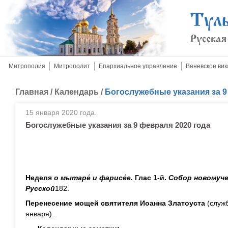
Митрополия
Митрополит
Епархиальное управление
Веневское вик
Главная
/
Календарь
/
Богослужебные указания за 9
15 января 2020 года.
Богослужебные указания за 9 февраля 2020 года
Неделя
о мытар
е́
и фарис
е́
е.
Глас 1-й.
Собор новомуче
Русской
182.
Перенесение мощей святителя Иоанна Златоуста
(служ
января).