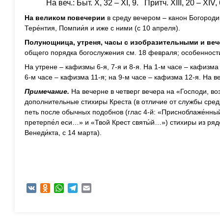
На веч.: Быт. X, 32 – XI, 9. Притч. XIII, 20 – XIV, 
На великом повечерии
в среду вечером – канон Богороди
Тере́нтия, Помпии́я и иже с ними (с 10 апреля).
Полунощница, утреня, часы с изобразительными и веч
общего порядка богослужения см. 18 февраля; особенности
На утрене – кафизмы 6-я, 7-я и 8-я. На 1-м часе – кафизма 
6-м часе – кафизма 11-я; на 9-м часе – кафизма 12-я. На в
Примечание.
На вечерне в четверг вечера на «Господи, во
дополнительные стихиры Креста (в отличие от службы сред
петь после обычных подобнов (глас 4-й: «Присноблаже́нн
претерпе́л еси…» и «Твой Крест святы́й…») стихиры из рядо
Венеди́кта, с 14 марта).
VK
Odnoklassniki
WhatsApp
Telegram
Email